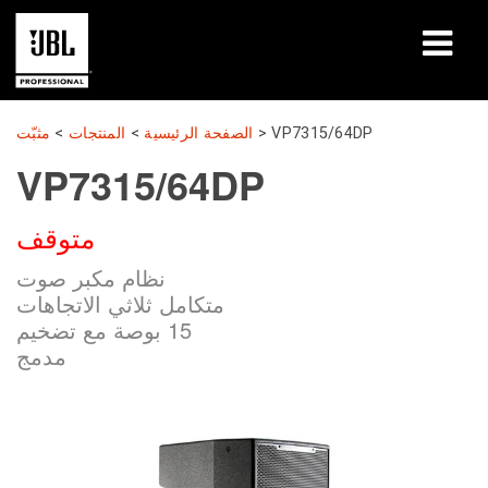
المنتجات
VP7315/64DP
>
الصفحة الرئيسية
>
المنتجات
>
مثبّت
VP7315/64DP
دراسات الحالة
متوقف
جلسات التعلّم
نظام مكبر صوت
التدريب
متكامل ثلاثي الاتجاهات
15 بوصة مع تضخيم
حول
مدمج
أين تشتري وتتصل
الدعم