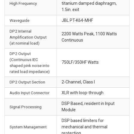
High Frequency
titanium damped diaphragm,
1.5in. exit
Waveguide
JBL PT-K64-MHF
DP2 Internal
2200 Watts Peak, 1100 Watts
Amplification Output
Continuous
(at nominal load)
DP2 Output
(Continuous IEC
750LF/350HF Watts
shaped pink noise into
rated load impedance)
DP2 Output Section
2-Channel, Class I
Audio Input Connector
XLR with loop-through
DSP Based, resident in Input
Signal Processing
Module
DSP based limiters for
System Management
mechanical and thermal
protection