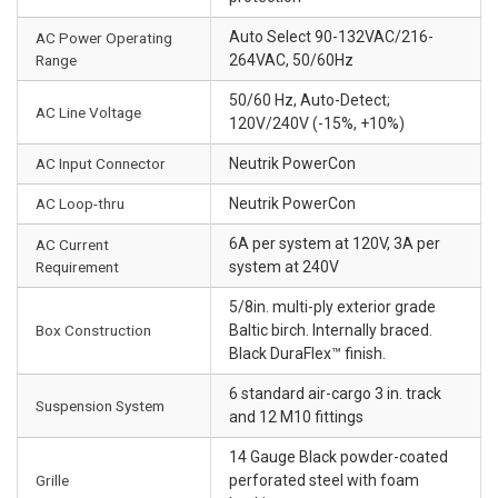
Auto Select 90-132VAC/216-
AC Power Operating
Range
264VAC, 50/60Hz
50/60 Hz, Auto-Detect;
AC Line Voltage
120V/240V (-15%, +10%)
AC Input Connector
Neutrik PowerCon
AC Loop-thru
Neutrik PowerCon
6A per system at 120V, 3A per
AC Current
Requirement
system at 240V
5/8in. multi-ply exterior grade
Box Construction
Baltic birch. Internally braced.
Black DuraFlex™ finish.
6 standard air-cargo 3 in. track
Suspension System
and 12 M10 fittings
14 Gauge Black powder-coated
Grille
perforated steel with foam