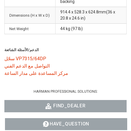
backing
914.4 x 528.3 x 624.8mm(36 x
Dimensions (H x W x D)
20.8 x 24.6 in)
Net Weight
44 kg (97 lb)
الدعم/الأسئلة الشائعة
سجّل VP7315/64DP
التواصل مع الدعم الفني
مركز المساعدة على مدار الساعة
HARMAN PROFESSIONAL SOLUTIONS:
FIND_DEALER
HAVE_QUESTION