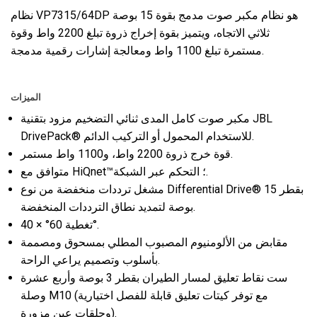
نظام VP7315/64DP هو نظام مكبر صوت مدمج بقوة 15 بوصة
ثلاثي الاتجاه، ويتميز بقوة إخراج ذروة تبلغ 2200 واط وقوة
مستمرة تبلغ 1100 واط ومعالجة إشارات رقمية مدمجة.
الميزات
مكبر صوت كامل المدى ثنائي التضخيم مزود بتقنية JBL
DrivePack® للاستخدام المحمول أو التركيب الدائم.
قوة خرج ذروة 2200 واط، و1100 واط مستمر.
متوافق مع HiQnet™؛ التحكم عبر الشبكة.
مشغل ترددات منخفضة من نوع Differential Drive® بقطر 15
بوصة لتمديد نطاق الترددات المنخفضة.
تغطية 60° × 40°.
مقابض من الألومنيوم المصبوب المطلي بمسحوق ومصممة
بأسلوب وتصميم يراعي الراحة.
ست نقاط تعليق لمسار الطيران بقطر 3 بوصة وأربع عشرة
وصلة M10 (مع توفر كيتات تعليق قابلة للفصل اختيارية
وحلقات عين مزورة).