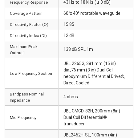
Frequency Response
43 Hz to 18 kHz ( ± 3 dB)
Coverage Pattern
60°x 40° rotatable waveguide
Directivity Factor (Q)
15.85
Directivity Index (DI)
12 dB
Maximum Peak
138 dB SPL 1m
Output1
JBL 2265G, 381 mm (15 in)
dia.,76 mm (3 in) Dual Coil
Low Frequency Section
neodymium Differential Drive®,
Direct Cooled
Bandpass Nominal
4 ohms
Impedance
JBL CMCD-82H, 200mm (8in)
Mid Frequency
Dual Coil Differential®
transducer
JBL2452H-SL, 100mm (4in)