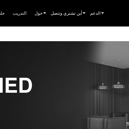
الدعم
أين تشتري وتتصل
حول
التدريب
جلس
دعم المنتج
العثور على موزع
innovation
عدة على مدار الساعة
العثور على شريك تأجير
الأخبار
بوابة المستشارين
العثور على مركّب
history
البرامج
التحدث إلى المبيعات
IED
البرنامج الثابت
التنزيلات
الضمان
تسجيل المنتج
الخدمة