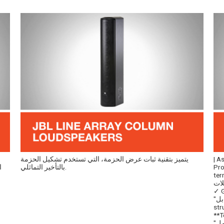
| As
يتميز بتقنية ثبات عرض الحزمة، التي تستخدم تشكيل الحزمة
Pro
بالتأخير التماثلي.
ا
loud),
baffle) | | **Grammar ** |
 for
"مكبرات"، "مشغلات"، "قابل" properly agrees) | | **Sentence
str
ceili;
"بنطاق كامل" (full-range) properly applied twice | | **Technical