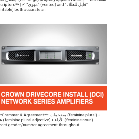
descriptors** | ✓ "مهوى" (vented) and "قاب
intable) both accurate an
✓ **Grammar & Agreement**: مضخمات (inine plural
عالية (adjective
rect gender/number agreement throughout.