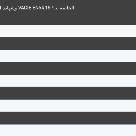
هل تريد معرفة المزيد عن منتجاتنا المعتمدة EN-54 وشهادة VACIE EN54:16 الخاصة بنا؟