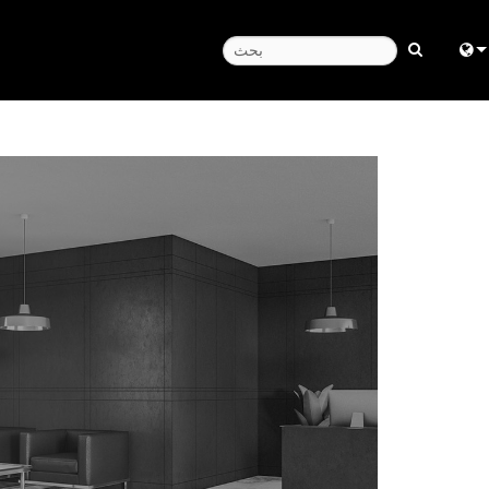
Engl
中
مركز المسا
日
한