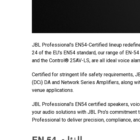
JBL Professional's EN54-Certified lineup redefine
24 of the EU's EN54 standard, our range of EN-54
and the Control® 25AV-LS, are all ideal voice al
Certified for stringent life safety requirements,
(DCi) DA and Network Series Amplifiers, along w
venue applications.
JBL Professional's EN54 certified speakers, voi
your audio solutions with JBL Pro's commitment to 
Professional to deliver precision, compliance, and 
EN 54 الفئات