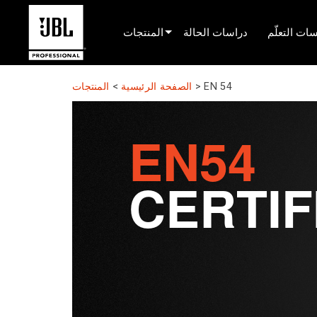
ات التعلّم
دراسات الحالة
المنتجات
محدد المنتج
EN 54
>
الصفحة الرئيسية
>
المنتجات
صوت السينما
EN54
مثبّت
البث المباشر المحمول
CERTIF
EN 54
صوت الجولة
تسجيل والبث
المكونات
المنتجات المتوقفة