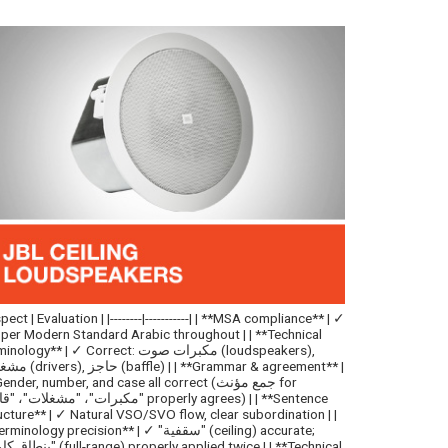
pect | Evaluation | |--------|-----------| | **MSA compliance** | ✓
per Modern Standard Arabic throughout | | **Technical
terminology** | ✓ Correct: مكبرات صوت (speakers
مشغلات (drivers), حاجز (& agreement
✓ Gender, number, and case all correct (جمع مؤنث
ucture** | ✓ Natural VSO/SVO flow, clear subordination | |
**Terminology precision** | ✓ "سقفية" (ng) accurate