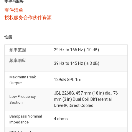
零件与服务
零件清单
授权服务合作伙伴资源
性能
频率范围
29 Hz to 165 Hz (-10 dB)
频率响应
39 Hz to 145 Hz ( ± 3 dB)
Maximum Peak
129dB SPL 1m
Output
JBL 2268G, 457 mm (18 in) dia., 76
Low Frequency
mm (3 in) Dual Coil, Differential
Section
Drive®, Direct Cooled
Bandpass Nominal
4 ohms
Impedance