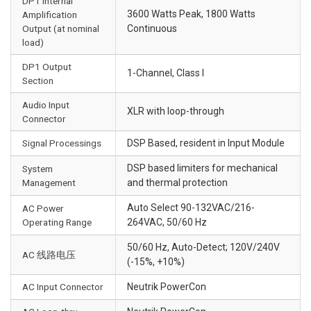
DP1 Internal
3600 Watts Peak, 1800 Watts
Amplification
Output (at nominal
Continuous
load)
DP1 Output
1-Channel, Class I
Section
Audio Input
XLR with loop-through
Connector
Signal Processings
DSP Based, resident in Input Module
DSP based limiters for mechanical
System
Management
and thermal protection
Auto Select 90-132VAC/216-
AC Power
Operating Range
264VAC, 50/60 Hz
50/60 Hz, Auto-Detect; 120V/240V
AC 线路电压
(-15%, +10%)
AC Input Connector
Neutrik PowerCon