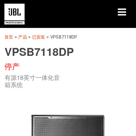
产品
首页
>
产品
>
已安装
>
VPSB7118DP
VPSB7118DP
案例研究
停产
学习课程
有源18英寸一体化音
培训
箱系统
关于
哪里购买和连接
支持