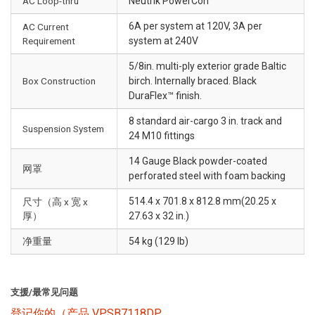
AC Loop-thru
Neutrik PowerCon
6A per system at 120V, 3A per
AC Current
Requirement
system at 240V
5/8in. multi-ply exterior grade Baltic
Box Construction
birch. Internally braced. Black
DuraFlex™ finish.
8 standard air-cargo 3 in. track and
Suspension System
24 M10 fittings
14 Gauge Black powder-coated
网罩
perforated steel with foam backing
514.4 x 701.8 x 812.8 mm(20.25 x
尺寸（高 x 宽 x
厚）
27.63 x 32 in.)
净重量
54 kg (129 lb)
支援/最常见问题
登记你的（产品 VPSB7118DP