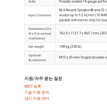
Grille
Powder coated 14 gauge perfor
NL4 Neutrik Speakon® and CE-com
Input Connector
accept up to 5.2 sq mm (10 AWG
parallel with barrier strip for lo
Dimensions (H x
762.0 x 1121.7 x 965.7 mm (30.0 
W x D in vertical
orientation)
Net Weight
108 kg (238 lb)
Optional
M10 x 35 mm forged shoulder e
Accessories
지원/자주 묻는 질문
MD7 등록
기술 지원 문의
상시 지원 센터