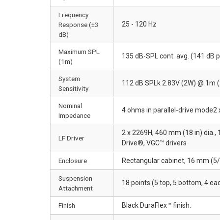
Frequency
25 - 120 Hz
Response (±3
dB)
Maximum SPL
135 dB-SPL cont. avg. (141 dB 
(1m)
System
112 dB SPLk 2.83V (2W) @ 1m (3
Sensitivity
Nominal
4 ohms in parallel-drive mode2 
Impedance
2 x 2269H, 460 mm (18 in) dia.,
LF Driver
Drive®, VGC™ drivers
Enclosure
Rectangular cabinet, 16 mm (5/8
Suspension
18 points (5 top, 5 bottom, 4 e
Attachment
Finish
Black DuraFlex™ finish.