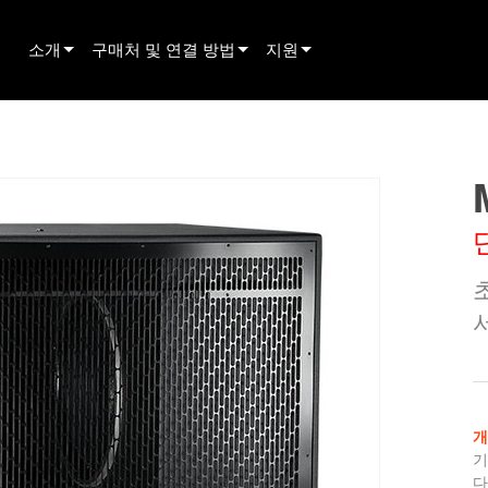
소개
구매처 및 연결 방법
지원
innovation
딜러 찾기
제품 지원
뉴스
렌탈 파트너 찾기
상시 지원 센터
history
설치 업체 찾기
컨설턴트 포털
영업팀에 문의하기
소프트웨어
펌웨어
다운로드
보증
제품 등록
서비스