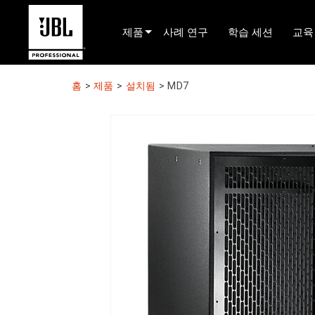
제품
사례 연구
학습 세션
교육
제품 선택기
홈
>
제품
>
설치됨
>
MD7
시네마 사운드
설치됨
라이브 포터블
EN 54
투어 사운드
레코딩 및 방송
구성 요소
단종된 제품