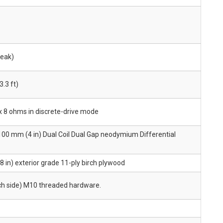
peak)
.3 ft)
x 8 ohms in discrete-drive mode
 100 mm (4 in) Dual Coil Dual Gap neodymium Differential
 in) exterior grade 11-ply birch plywood
ach side) M10 threaded hardware.