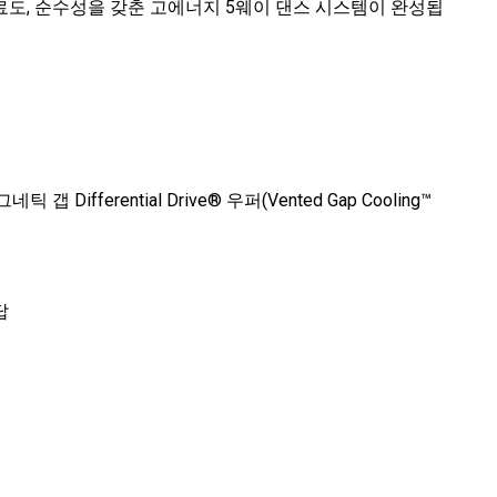
명료도, 순수성을 갖춘 고에너지 5웨이 댄스 시스템이 완성됩
갭 Differential Drive® 우퍼(Vented Gap Cooling™
답