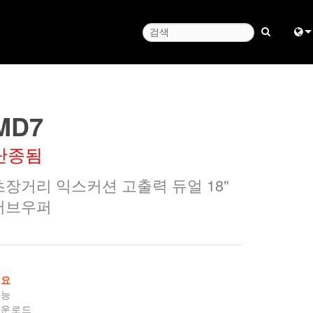
Engl
中
MD7
Fra
단종됨
日
초장거리 익스커션 고출력 듀얼 18"
ខ្មែរ
서브우퍼
ربي
Deu
Esp
개요
기능
Bah
다운로드