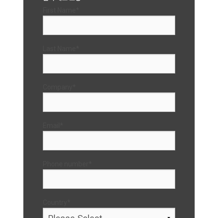
First Name
*
Last Name
*
Company
*
Email
*
Phone number
*
Country
*