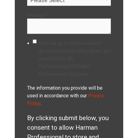
Message
*
Sign me up to receive emails
about product updates, news, and
events from JBL
Professional/HARMAN
Professional Solutions.
The information you provide will be
used in accordance with our
Privacy
Policy
.
By clicking submit below, you
consent to allow Harman
Professional to store and