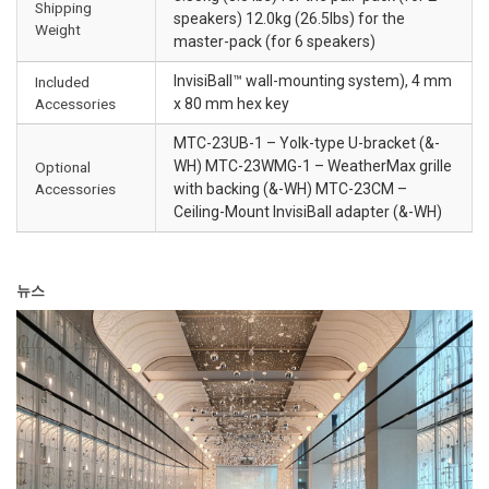
Shipping
speakers) 12.0kg (26.5lbs) for the
Weight
master-pack (for 6 speakers)
InvisiBall™ wall-mounting system), 4 mm
Included
Accessories
x 80 mm hex key
MTC-23UB-1 – Yolk-type U-bracket (&-
WH) MTC-23WMG-1 – WeatherMax grille
Optional
Accessories
with backing (&-WH) MTC-23CM –
Ceiling-Mount InvisiBall adapter (&-WH)
뉴스