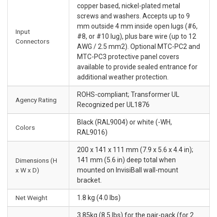
copper based, nickel-plated metal
screws and washers. Accepts up to 9
mm outside 4 mm inside open lugs (#6,
Input
#8, or #10 lug), plus bare wire (up to 12
Connectors
AWG / 2.5 mm2). Optional MTC-PC2 and
MTC-PC3 protective panel covers
available to provide sealed entrance for
additional weather protection.
ROHS-compliant; Transformer UL
Agency Rating
Recognized per UL1876
Black (RAL9004) or white (-WH,
Colors
RAL9016)
200 x 141 x 111 mm (7.9 x 5.6 x 4.4 in);
141 mm (5.6 in) deep total when
Dimensions (H
x W x D)
mounted on InvisiBall wall-mount
bracket.
Net Weight
1.8 kg (4.0 lbs)
3.85kg (8.5 lbs) for the pair-pack (for 2