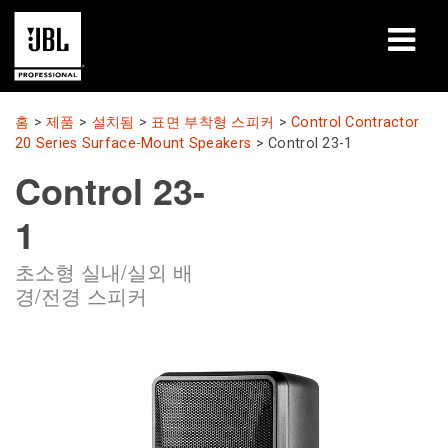
제품
홈
>
제품
>
설치됨
>
표면 부착형 스피커
>
Control Contractor
20 Series Surface-Mount Speakers
>
Control 23-1
사례 연구
Control 23-
학습 세션
1
교육
초소형 실내/실외 배
경/전경 스피커
소개
구매처 및 연결 방법
지원