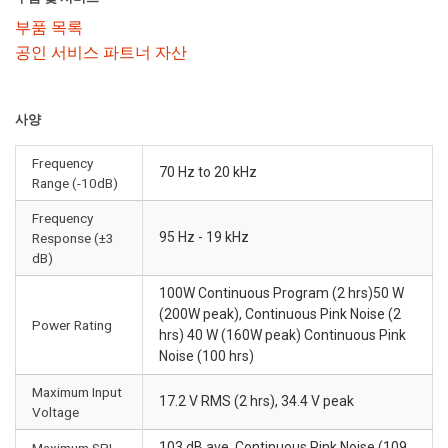
부품 목록
공인 서비스 파트너 자산
사양
Frequency
70 Hz to 20 kHz
Range (-10dB)
Frequency
95 Hz - 19 kHz
Response (±3
dB)
100W Continuous Program (2 hrs)50 W
(200W peak), Continuous Pink Noise (2
Power Rating
hrs) 40 W (160W peak) Continuous Pink
Noise (100 hrs)
Maximum Input
17.2 V RMS (2 hrs), 34.4 V peak
Voltage
103 dB ave. Continuous Pink Noise (109
Maximum SPL