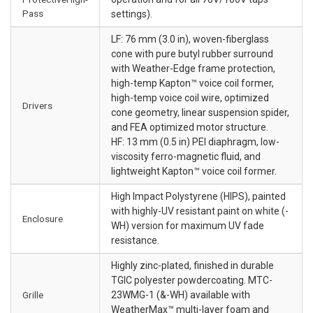
Pass
settings).
LF: 76 mm (3.0 in), woven-fiberglass
cone with pure butyl rubber surround
with Weather-Edge frame protection,
high-temp Kapton™ voice coil former,
high-temp voice coil wire, optimized
Drivers
cone geometry, linear suspension spider,
and FEA optimized motor structure.
HF: 13 mm (0.5 in) PEI diaphragm, low-
viscosity ferro-magnetic fluid, and
lightweight Kapton™ voice coil former.
High Impact Polystyrene (HIPS), painted
with highly-UV resistant paint on white (-
Enclosure
WH) version for maximum UV fade
resistance.
Highly zinc-plated, finished in durable
TGIC polyester powdercoating. MTC-
Grille
23WMG-1 (&-WH) available with
WeatherMax™ multi-layer foam and