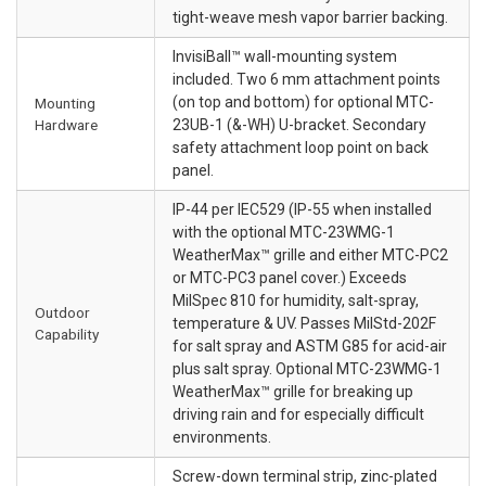
tight-weave mesh vapor barrier backing.
InvisiBall™ wall-mounting system
included. Two 6 mm attachment points
(on top and bottom) for optional MTC-
Mounting
Hardware
23UB-1 (&-WH) U-bracket. Secondary
safety attachment loop point on back
panel.
IP-44 per IEC529 (IP-55 when installed
with the optional MTC-23WMG-1
WeatherMax™ grille and either MTC-PC2
or MTC-PC3 panel cover.) Exceeds
MilSpec 810 for humidity, salt-spray,
Outdoor
temperature & UV. Passes MilStd-202F
Capability
for salt spray and ASTM G85 for acid-air
plus salt spray. Optional MTC-23WMG-1
WeatherMax™ grille for breaking up
driving rain and for especially difficult
environments.
Screw-down terminal strip, zinc-plated