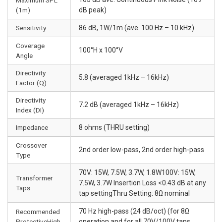
(1m)
dB peak)
Sensitivity
86 dB, 1W/1m (ave. 100 Hz – 10 kHz)
Coverage
100°H x 100°V
Angle
Directivity
5.8 (averaged 1kHz – 16kHz)
Factor (Q)
Directivity
7.2 dB (averaged 1kHz – 16kHz)
Index (DI)
Impedance
8 ohms (THRU setting)
Crossover
2nd order low-pass, 2nd order high-pass
Type
70V: 15W, 7.5W, 3.7W, 1.8W100V: 15W,
Transformer
7.5W, 3.7W Insertion Loss <0.43 dB at any
Taps
tap settingThru Setting: 8Ω nominal
70 Hz high-pass (24 dB/oct) (for 8Ω
Recommended
ProtectiveHigh-
operation and for all 70V/100V taps