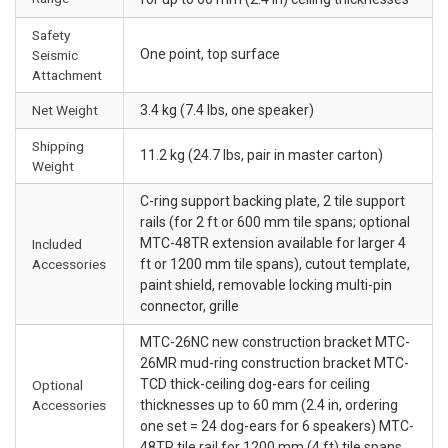
Safety
One point, top surface
Seismic
Attachment
Net Weight
3.4 kg (7.4 lbs, one speaker)
Shipping
11.2 kg (24.7 lbs, pair in master carton)
Weight
C-ring support backing plate, 2 tile support
rails (for 2 ft or 600 mm tile spans; optional
MTC-48TR extension available for larger 4
Included
Accessories
ft or 1200 mm tile spans), cutout template,
paint shield, removable locking multi-pin
connector, grille
MTC-26NC new construction bracket MTC-
26MR mud-ring construction bracket MTC-
TCD thick-ceiling dog-ears for ceiling
Optional
Accessories
thicknesses up to 60 mm (2.4 in, ordering
one set = 24 dog-ears for 6 speakers) MTC-
48TR tile rail for 1200 mm (4 ft) tile spans