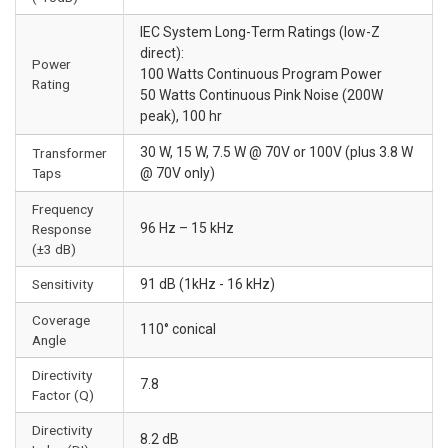
IEC System Long-Term Ratings (low-Z
direct):
Power
100 Watts Continuous Program Power
Rating
50 Watts Continuous Pink Noise (200W
peak), 100 hr
30 W, 15 W, 7.5 W @ 70V or 100V (plus 3.8 W
Transformer
Taps
@ 70V only)
Frequency
96 Hz – 15 kHz
Response
(±3 dB)
Sensitivity
91 dB (1kHz - 16 kHz)
Coverage
110° conical
Angle
Directivity
7.8
Factor (Q)
Directivity
8.2 dB