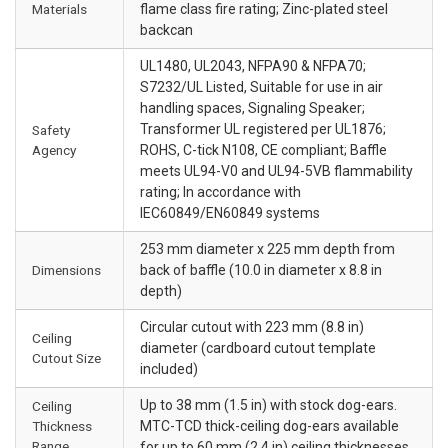
Materials
flame class fire rating; Zinc-plated steel
backcan
UL1480, UL2043, NFPA90 & NFPA70;
S7232/UL Listed, Suitable for use in air
handling spaces, Signaling Speaker;
Transformer UL registered per UL1876;
Safety
Agency
ROHS, C-tick N108, CE compliant; Baffle
meets UL94-V0 and UL94-5VB flammability
rating; In accordance with
IEC60849/EN60849 systems
253 mm diameter x 225 mm depth from
Dimensions
back of baffle (10.0 in diameter x 8.8 in
depth)
Circular cutout with 223 mm (8.8 in)
Ceiling
diameter (cardboard cutout template
Cutout Size
included)
Up to 38 mm (1.5 in) with stock dog-ears.
Ceiling
Thickness
MTC-TCD thick-ceiling dog-ears available
Range
for up to 60 mm (2.4 in) ceiling thicknesses