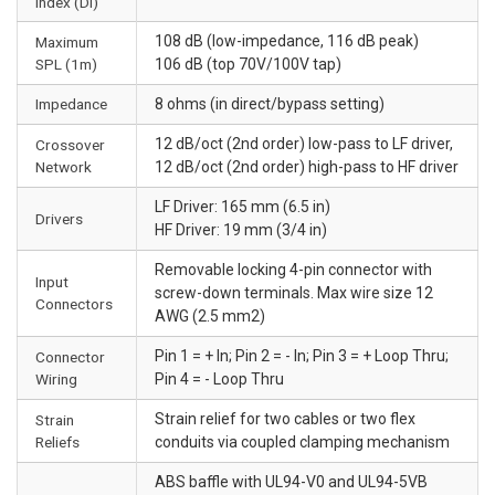
Index (DI)
108 dB (low-impedance, 116 dB peak)
Maximum
SPL (1m)
106 dB (top 70V/100V tap)
Impedance
8 ohms (in direct/bypass setting)
12 dB/oct (2nd order) low-pass to LF driver,
Crossover
Network
12 dB/oct (2nd order) high-pass to HF driver
LF Driver: 165 mm (6.5 in)
Drivers
HF Driver: 19 mm (3/4 in)
Removable locking 4-pin connector with
Input
screw-down terminals. Max wire size 12
Connectors
AWG (2.5 mm2)
Pin 1 = + In; Pin 2 = - In; Pin 3 = + Loop Thru;
Connector
Wiring
Pin 4 = - Loop Thru
Strain relief for two cables or two flex
Strain
Reliefs
conduits via coupled clamping mechanism
ABS baffle with UL94-V0 and UL94-5VB