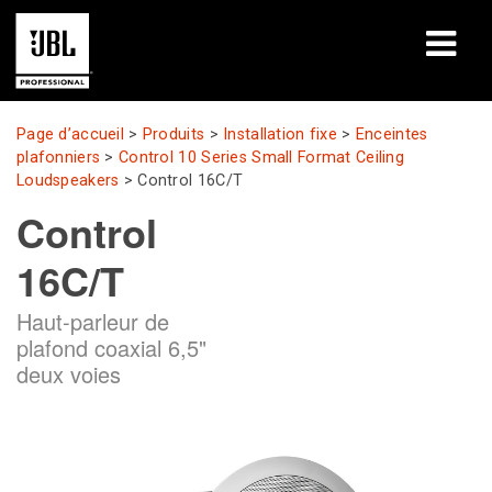
Produits
Page d’accueil
>
Produits
>
Installation fixe
>
Enceintes
plafonniers
>
Control 10 Series Small Format Ceiling
Études de cas
Loudspeakers
>
Control 16C/T
Control
Sessions de formation en ligne
16C/T
Formation
Haut-parleur de
À propos de
plafond coaxial 6,5"
deux voies
Où acheter et se connecter
Support