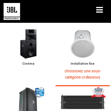
Produits
Études de cas
Sessions de formation en ligne
Formation
Installation fixe
Cinéma
choisissez une sous-
À propos de
catégorie ci-dessous
Où acheter et se connecter
Support