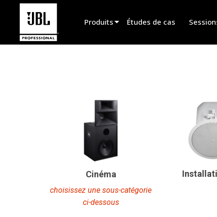
Produits
Études de cas
Session
Sélecteur de produit
Cinéma
Installation fixe
Sonorisation portable
EN 54
Spectacle vivant
Enregistrement et broadcast
Installat
Cinéma
Haut-parleurs
choisissez une sous-catégorie
ci-dessous
Produits arrêtés