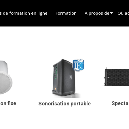
s de formation en ligne
Formation
À propos de
Où ac
Innovation
Trouv
News
Trouv
History
Trouv
Parle
ion fixe
Spectac
Sonorisation portable