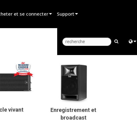
heter et se connecter
Support
er un revendeur
Assistance produit
er un partenaire de location
Centre d’aide 24/7
er un installateur
Portail Consultants
Engl
z aux ventes
Logiciel
中
Firmware
Fra
Téléchargements
日
Garantie
le vivant
Enregistrement et
ខ្មែរ
broadcast
Enregistrement du produit
ربي
Service
Deu