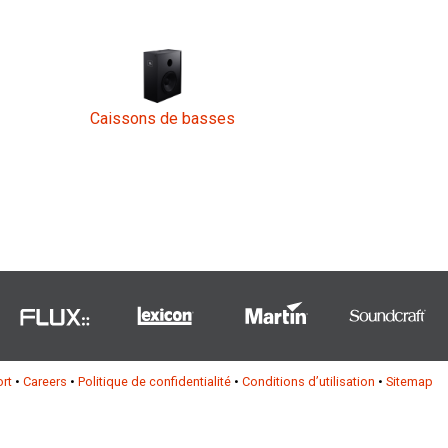
Esp
Bah
Ital
Caissons de basses
ภาษ
Tiế
Dan
Ελλ
Pols
Por
rt
•
Careers
•
Politique de confidentialité
•
Conditions d’utilisation
•
Sitemap
Sve
한