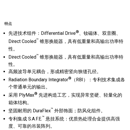
特点
®
先进技术组件：Differential Drive
、钕磁体、双音圈、
™
Direct Cooled
锥形换能器，具有低重量和高输出功率特
性。
™
Direct Cooled
锥形换能器，具有低重量和高输出功率特
性。
高频波导单元耦合，形成精密竖向狭缝孔径。
®
Radiation Boundary Integrator
（RBI）：专利技术集成各
个带通单元的输出。
®
采用 PlyMax
先进构造工艺，实现异常坚硬、轻量化的
箱体结构。
™
坚固耐用的 DuraFlex
外部饰面；防风化组件。
™
专利集成 S.A.F.E.
悬挂系统：优质热处理合金提供高强
度、可靠的吊装阵列。