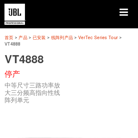
产品
首页
>
产品
>
已安装
>
线阵列产品
>
VerTec Series Tour
>
VT4888
案例研究
VT4888
学习课程
停产
培训
中等尺寸三路功率放
大三分频高指向性线
关于
阵列单元
哪里购买和连接
支持