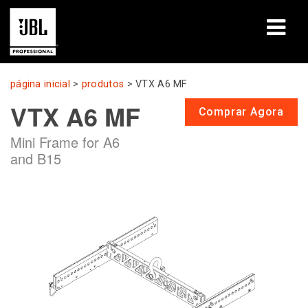
produtos
página inicial
>
produtos
>
VTX A6 MF
VTX A6 MF
Casos de estudo
Comprar Agora
Mini Frame for A6
Sessões de aprendizagem
and B15
formação
sobre
Onde comprar e ligar
assistência