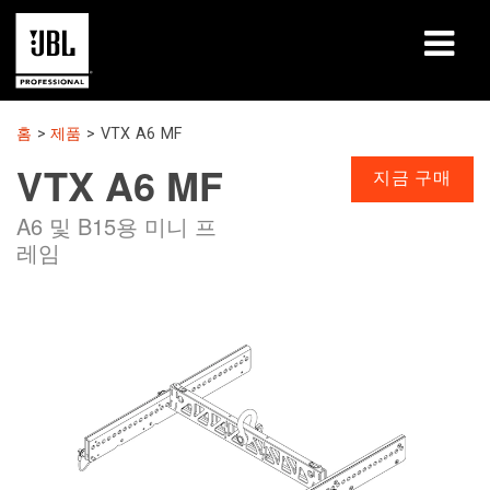
제품
홈
>
제품
>
VTX A6 MF
VTX A6 MF
사례 연구
지금 구매
A6 및 B15용 미니 프
학습 세션
레임
교육
소개
구매처 및 연결 방법
지원