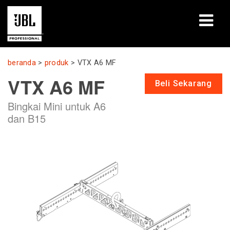
produk
beranda
>
produk
>
VTX A6 MF
VTX A6 MF
Studi Kasus
Beli Sekarang
Bingkai Mini untuk A6
Sesi Pembelajaran
dan B15
pelatihan
tentang
Tempat Membeli & Terhubung
dukungan