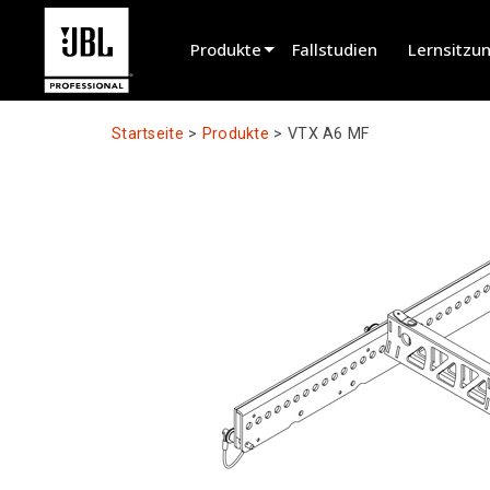
Produkte
Fallstudien
Lernsitzu
Produktauswahl
Startseite
>
Produkte
>
VTX A6 MF
Cinema Sound
Installed
Live Portable
EN 54
Tour Sound
Recording & Broadcast
Components
Eingestellte Produkte