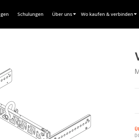
ngen
Schulungen
Über uns
Wo kaufen & verbinden
innovation
Händler finden
Nachrichten
Verleihpartner finden
history
Installateur finden
M
Vertrieb kontaktieren
Ü
D