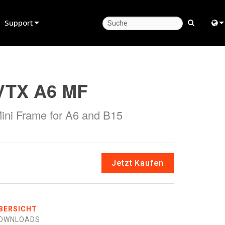
Support
Produktsupport
Engl
Hilfecenter rund um die Uhr
中
VTX A6 MF
Berater-Portal
日
ini Frame for A6 and B15
Software
한
Firmware
Downloads
Jetzt Kaufen
Garantie
Produktregistrierung
BERSICHT
Service
OWNLOADS