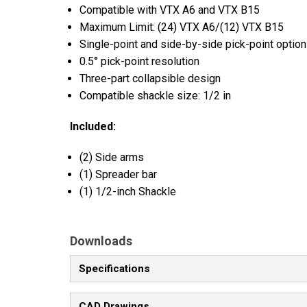
Compatible with VTX A6 and VTX B15
Maximum Limit: (24) VTX A6/(12) VTX B15
Single-point and side-by-side pick-point optio
0.5° pick-point resolution
Three-part collapsible design
Compatible shackle size: 1/2 in
Included:
(2) Side arms
(1) Spreader bar
(1) 1/2-inch Shackle
Downloads
Specifications
CAD Drawings