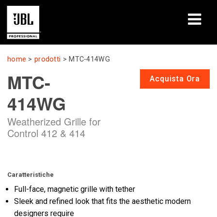
prodotti
home
>
prodotti
>
MTC-414WG
MTC-
Casi di studio
Acquista Ora
414WG
Sessioni di formazione
Weatherized Grille for
formazione
Control 412 & 414
chi siamo
Dove acquistare e collegarsi
Caratteristiche
Full-face, magnetic grille with tether
supporto
Sleek and refined look that fits the aesthetic modern
designers require