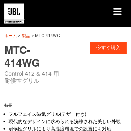
製品
ホーム
>
製品
>
MTC-414WG
MTC-
導入事例
今すぐ購入
414WG
学習セッション
Control 412 & 414 用
トレーニング
耐候性グリル
会社概要
購入・お問い合わせ
特長
フルフェイス磁気グリル(テザー付き)
サポート
現代的なデザインに求められる洗練された美しい外観
耐候性グリルにより高湿度環境での設置にも対応