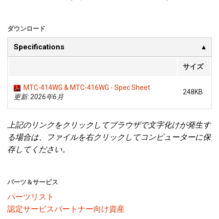
言語/地域
ダウンロード
Specifications
サイズ
MTC-414WG & MTC-416WG - Spec Sheet
248KB
更新: 2026年6月
上記のリンクをクリックしてブラウザで文字化けが発生す
る場合は、ファイルを右クリックしてコンピューターに保
存してください。
パーツ＆サービス
パーツリスト
認定サービスパートナー向け資産