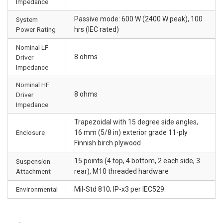
Impedance
Passive mode: 600 W (2400 W peak), 100
System
Power Rating
hrs (IEC rated)
Nominal LF
8 ohms
Driver
Impedance
Nominal HF
8 ohms
Driver
Impedance
Trapezoidal with 15 degree side angles,
Enclosure
16 mm (5/8 in) exterior grade 11-ply
Finnish birch plywood
15 points (4 top, 4 bottom, 2 each side, 3
Suspension
Attachment
rear), M10 threaded hardware
Environmental
Mil-Std 810; IP-x3 per IEC529.