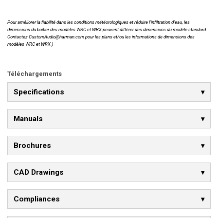
Pour améliorer la fiabilité dans les conditions météorologiques et réduire l'infiltration d'eau, les
dimensions du boîtier des modèles WRC et WRX peuvent différer des dimensions du modèle standard.
Contactez CustomAudio@harman.com pour les plans et/ou les informations de dimensions des
modèles WRC et WRX.)
Téléchargements
Specifications
Manuals
Brochures
CAD Drawings
Compliances