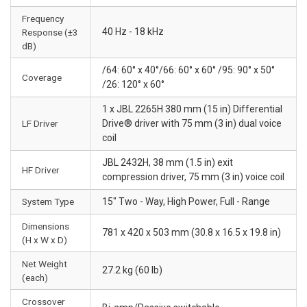
Frequency
40 Hz - 18 kHz
Response (±3
dB)
/64: 60° x 40°/66: 60° x 60° /95: 90° x 50°
Coverage
/26: 120° x 60°
1 x JBL 2265H 380 mm (15 in) Differential
LF Driver
Drive® driver with 75 mm (3 in) dual voice
coil
JBL 2432H, 38 mm (1.5 in) exit
HF Driver
compression driver, 75 mm (3 in) voice coil
System Type
15" Two - Way, High Power, Full - Range
Dimensions
781 x 420 x 503 mm (30.8 x 16.5 x 19.8 in)
(H x W x D)
Net Weight
27.2 kg (60 lb)
(each)
Crossover