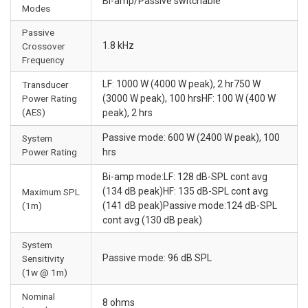
Bi-amp/Passive switchable
Modes
Passive
1.8 kHz
Crossover
Frequency
LF: 1000 W (4000 W peak), 2 hr750 W
Transducer
Power Rating
(3000 W peak), 100 hrsHF: 100 W (400 W
(AES)
peak), 2 hrs
Passive mode: 600 W (2400 W peak), 100
System
Power Rating
hrs
Bi-amp mode:LF: 128 dB-SPL cont avg
(134 dB peak)HF: 135 dB-SPL cont avg
Maximum SPL
(1m)
(141 dB peak)Passive mode:124 dB-SPL
cont avg (130 dB peak)
System
Passive mode: 96 dB SPL
Sensitivity
(1w @ 1m)
Nominal
8 ohms