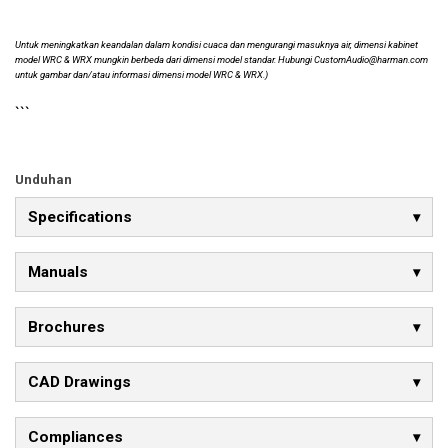
Untuk meningkatkan keandalan dalam kondisi cuaca dan mengurangi masuknya air, dimensi kabinet
model WRC & WRX mungkin berbeda dari dimensi model standar. Hubungi CustomAudio@harman.com
untuk gambar dan/atau informasi dimensi model WRC & WRX.)
```
Unduhan
Specifications
Manuals
Brochures
CAD Drawings
Compliances