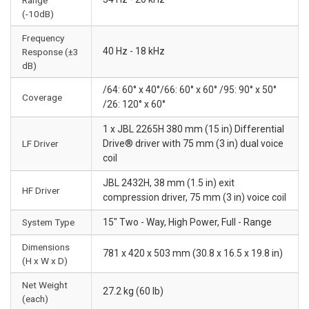
(-10dB)
Frequency
40 Hz - 18 kHz
Response (±3
dB)
/64: 60° x 40°/66: 60° x 60° /95: 90° x 50°
Coverage
/26: 120° x 60°
1 x JBL 2265H 380 mm (15 in) Differential
LF Driver
Drive® driver with 75 mm (3 in) dual voice
coil
JBL 2432H, 38 mm (1.5 in) exit
HF Driver
compression driver, 75 mm (3 in) voice coil
System Type
15" Two - Way, High Power, Full - Range
Dimensions
781 x 420 x 503 mm (30.8 x 16.5 x 19.8 in)
(H x W x D)
Net Weight
27.2 kg (60 lb)
(each)