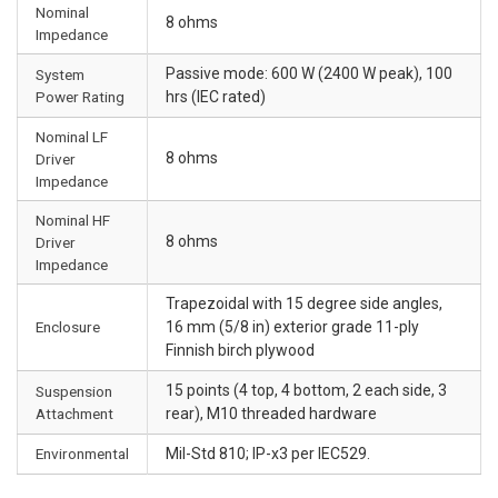
Nominal
8 ohms
Impedance
Passive mode: 600 W (2400 W peak), 100
System
Power Rating
hrs (IEC rated)
Nominal LF
8 ohms
Driver
Impedance
Nominal HF
8 ohms
Driver
Impedance
Trapezoidal with 15 degree side angles,
Enclosure
16 mm (5/8 in) exterior grade 11-ply
Finnish birch plywood
15 points (4 top, 4 bottom, 2 each side, 3
Suspension
Attachment
rear), M10 threaded hardware
Environmental
Mil-Std 810; IP-x3 per IEC529.