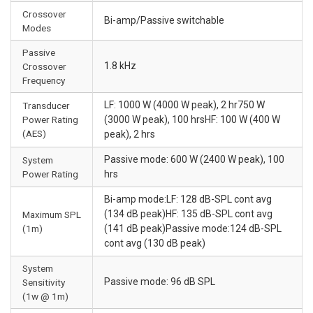
Crossover
Bi-amp/Passive switchable
Modes
Passive
1.8 kHz
Crossover
Frequency
LF: 1000 W (4000 W peak), 2 hr750 W
Transducer
Power Rating
(3000 W peak), 100 hrsHF: 100 W (400 W
(AES)
peak), 2 hrs
Passive mode: 600 W (2400 W peak), 100
System
Power Rating
hrs
Bi-amp mode:LF: 128 dB-SPL cont avg
(134 dB peak)HF: 135 dB-SPL cont avg
Maximum SPL
(1m)
(141 dB peak)Passive mode:124 dB-SPL
cont avg (130 dB peak)
System
Passive mode: 96 dB SPL
Sensitivity
(1w @ 1m)