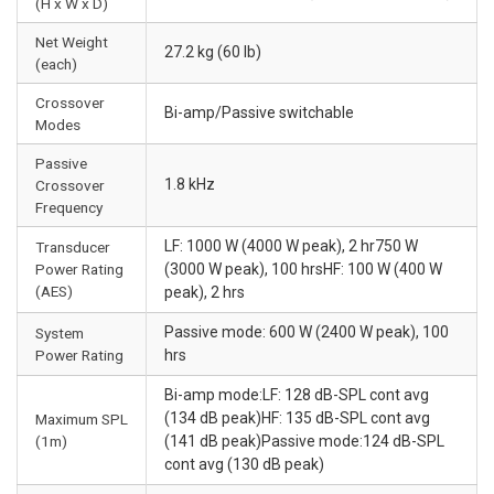
(H x W x D)
Net Weight
27.2 kg (60 lb)
(each)
Crossover
Bi-amp/Passive switchable
Modes
Passive
1.8 kHz
Crossover
Frequency
LF: 1000 W (4000 W peak), 2 hr750 W
Transducer
Power Rating
(3000 W peak), 100 hrsHF: 100 W (400 W
(AES)
peak), 2 hrs
Passive mode: 600 W (2400 W peak), 100
System
Power Rating
hrs
Bi-amp mode:LF: 128 dB-SPL cont avg
(134 dB peak)HF: 135 dB-SPL cont avg
Maximum SPL
(1m)
(141 dB peak)Passive mode:124 dB-SPL
cont avg (130 dB peak)