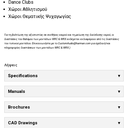
Dance Clubs
Χώροι Αθλητισμού
Χώροι Θεματικής Ψυχαγωγίας
Για τη βελτίωση της αξιοπιστίας σε συνθήκες καιρού και τη μείωση της διείσδυσης νερού, οι
διαστάσεις του θαλάμου των μοντέλων WRC & WRX ενδέχεται να διαφέρουν από τις διαστάσεις
του τυπικού μοντέλου. Επικοινωνήστε με το CustomAudio@harman.com για σχέδια ή/και
πληροφορίες διαστάσεων των μοντέλων WRC & WRX.)
Λήψεις
Specifications
Manuals
Brochures
CAD Drawings