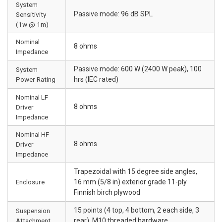
System
Passive mode: 96 dB SPL
Sensitivity
(1w @ 1m)
Nominal
8 ohms
Impedance
Passive mode: 600 W (2400 W peak), 100
System
Power Rating
hrs (IEC rated)
Nominal LF
8 ohms
Driver
Impedance
Nominal HF
8 ohms
Driver
Impedance
Trapezoidal with 15 degree side angles,
Enclosure
16 mm (5/8 in) exterior grade 11-ply
Finnish birch plywood
15 points (4 top, 4 bottom, 2 each side, 3
Suspension
Attachment
rear), M10 threaded hardware