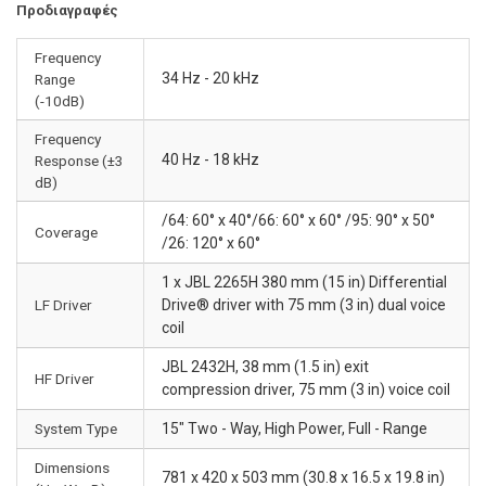
Προδιαγραφές
Frequency
34 Hz - 20 kHz
Range
(-10dB)
Frequency
40 Hz - 18 kHz
Response (±3
dB)
/64: 60° x 40°/66: 60° x 60° /95: 90° x 50°
Coverage
/26: 120° x 60°
1 x JBL 2265H 380 mm (15 in) Differential
LF Driver
Drive® driver with 75 mm (3 in) dual voice
coil
JBL 2432H, 38 mm (1.5 in) exit
HF Driver
compression driver, 75 mm (3 in) voice coil
System Type
15" Two - Way, High Power, Full - Range
Dimensions
781 x 420 x 503 mm (30.8 x 16.5 x 19.8 in)