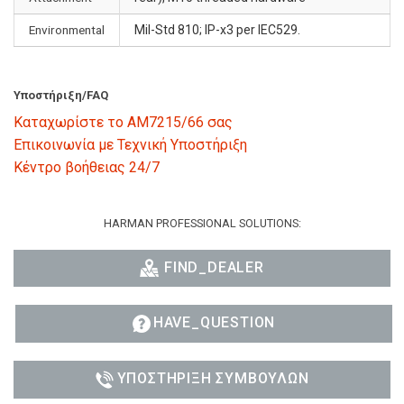
Environmental
Mil-Std 810; IP-x3 per IEC529.
Υποστήριξη/FAQ
Καταχωρίστε το AM7215/66 σας
Επικοινωνία με Τεχνική Υποστήριξη
Κέντρο βοήθειας 24/7
HARMAN PROFESSIONAL SOLUTIONS:
FIND_DEALER
HAVE_QUESTION
ΥΠΟΣΤΉΡΙΞΗ ΣΥΜΒΟΎΛΩΝ