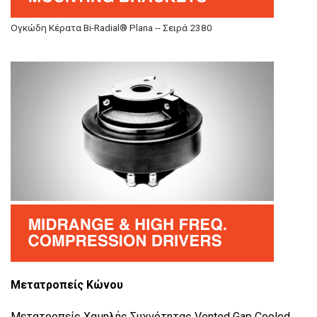
Ογκώδη Κέρατα Bi-Radial® Plana -- Σειρά 2380
Μετατροπείς Κώνου
Μετατροπείς Χαμηλής Συχνότητας Vented Gap Cooled