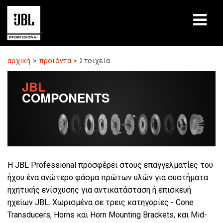
προϊόντα
αρχική
>
προϊόντα
>
Στοιχεία
Μελέτες περίπτωσης
JBL
COMPONENTS
Συνεδρίες μάθησης
εκπαίδευση
σχετικά
Η JBL Professional προσφέρει στους επαγγελματίες του
Πού να αγοράσετε και να συνδεθείτε
ήχου ένα ανώτερο φάσμα πρώτων υλών για συστήματα
ηχητικής ενίσχυσης για αντικατάσταση ή επισκευή
υποστήριξη
ηχείων JBL. Χωρισμένα σε τρεις κατηγορίες - Cone
Transducers, Horns και Horn Mounting Brackets, και Mid-