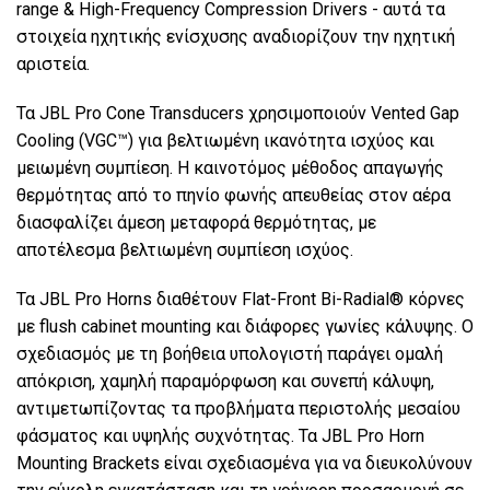
range & High-Frequency Compression Drivers - αυτά τα
στοιχεία ηχητικής ενίσχυσης αναδιορίζουν την ηχητική
αριστεία.
Γλώσσα/Περιοχή
Τα JBL Pro Cone Transducers χρησιμοποιούν Vented Gap
Cooling (VGC™) για βελτιωμένη ικανότητα ισχύος και
μειωμένη συμπίεση. Η καινοτόμος μέθοδος απαγωγής
θερμότητας από το πηνίο φωνής απευθείας στον αέρα
διασφαλίζει άμεση μεταφορά θερμότητας, με
αποτέλεσμα βελτιωμένη συμπίεση ισχύος.
Τα JBL Pro Horns διαθέτουν Flat-Front Bi-Radial® κόρνες
με flush cabinet mounting και διάφορες γωνίες κάλυψης. Ο
σχεδιασμός με τη βοήθεια υπολογιστή παράγει ομαλή
απόκριση, χαμηλή παραμόρφωση και συνεπή κάλυψη,
αντιμετωπίζοντας τα προβλήματα περιστολής μεσαίου
φάσματος και υψηλής συχνότητας. Τα JBL Pro Horn
Mounting Brackets είναι σχεδιασμένα για να διευκολύνουν