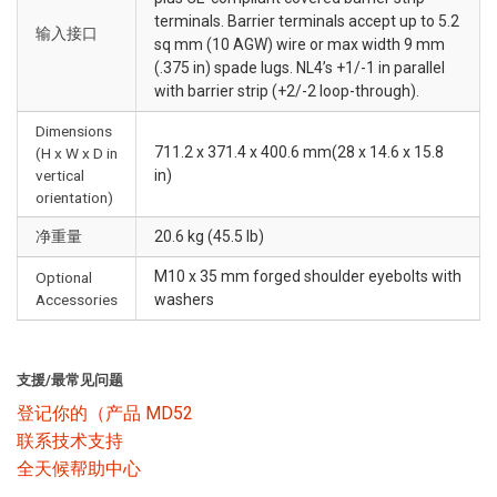
terminals. Barrier terminals accept up to 5.2
输入接口
sq mm (10 AGW) wire or max width 9 mm
(.375 in) spade lugs. NL4’s +1/-1 in parallel
with barrier strip (+2/-2 loop-through).
Dimensions
711.2 x 371.4 x 400.6 mm(28 x 14.6 x 15.8
(H x W x D in
vertical
in)
orientation)
净重量
20.6 kg (45.5 lb)
M10 x 35 mm forged shoulder eyebolts with
Optional
Accessories
washers
支援/最常见问题
登记你的（产品 MD52
联系技术支持
全天候帮助中心