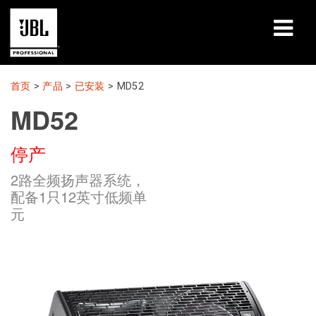
产品
首页
>
产品
>
已安装
>
MD52
MD52
案例研究
停产
学习课程
2路全频扬声器系统，
培训
配备1只12英寸低频单
元
关于
哪里购买和连接
支持