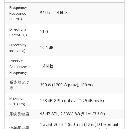
Frequency
53 Hz – 19 kHz
Response
(±3 dB)
Directivity
11.0
Factor (Q)
Directivity
10.4 dB
Index (DI)
Passive
1.4 kHz
Crossover
Frequency
系统额定功
300 W (1200 W peak), 100 hrs
率
Maximum
123 dB-SPL cont avg (129 dB peak)
SPL (1m)
系统灵敏度
96 dB SPL, 2.83V (1W) @ 1m (3.3 ft)
1 x JBL 262H-1 300 mm (12 in ) Differential
低频驱动单