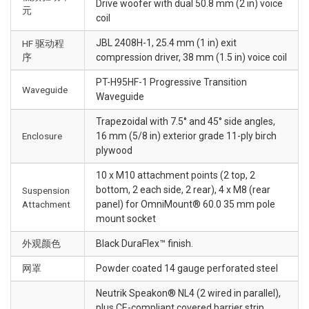
Drive woofer with dual 50.8 mm (2 in) voice
元
coil
JBL 2408H-1, 25.4 mm (1 in) exit
HF 驱动程
序
compression driver, 38 mm (1.5 in) voice coil
PT-H95HF-1 Progressive Transition
Waveguide
Waveguide
Trapezoidal with 7.5° and 45° side angles,
Enclosure
16 mm (5/8 in) exterior grade 11-ply birch
plywood
10 x M10 attachment points (2 top, 2
bottom, 2 each side, 2 rear), 4 x M8 (rear
Suspension
Attachment
panel) for OmniMount® 60.0 35 mm pole
mount socket
外观颜色
Black DuraFlex™ finish.
网罩
Powder coated 14 gauge perforated steel
Neutrik Speakon® NL4 (2 wired in parallel),
plus CE-compliant covered barrier strip