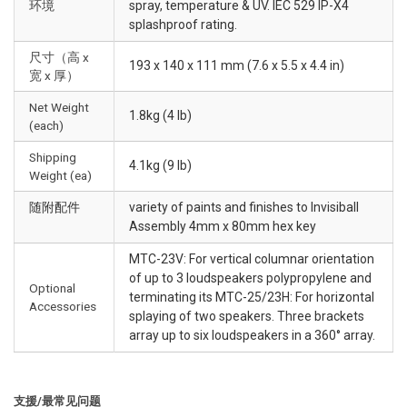
环境
spray, temperature & UV. IEC 529 IP-X4
splashproof rating.
尺寸（高 x
193 x 140 x 111 mm (7.6 x 5.5 x 4.4 in)
宽 x 厚）
Net Weight
1.8kg (4 lb)
(each)
Shipping
4.1kg (9 lb)
Weight (ea)
随附配件
variety of paints and finishes to Invisiball
Assembly 4mm x 80mm hex key
MTC-23V: For vertical columnar orientation
of up to 3 loudspeakers polypropylene and
Optional
terminating its MTC-25/23H: For horizontal
Accessories
splaying of two speakers. Three brackets
array up to six loudspeakers in a 360° array.
支援/最常见问题