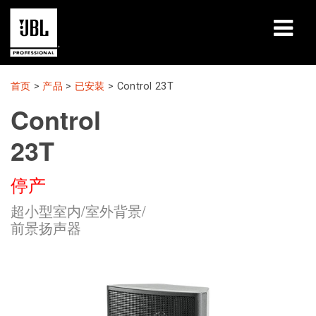
产品
首页
>
产品
>
已安装
>
Control 23T
Control
案例研究
23T
学习课程
停产
培训
超小型室内/室外背景/
关于
前景扬声器
哪里购买和连接
支持