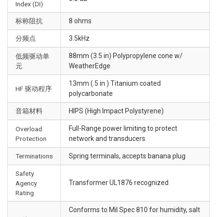
Index (DI)
标称阻抗
8 ohms
分频点
3.5kHz
88mm (3.5 in) Polypropylene cone w/
低频驱动单
元
WeatherEdge
13mm (.5 in ) Titanium coated
HF 驱动程序
polycarbonate
音箱材料
HIPS (High Impact Polystyrene)
Full-Range power limiting to protect
Overload
Protection
network and transducers
Terminations
Spring terminals, accepts banana plug
Safety
Transformer UL1876 recognized
Agency
Rating
Conforms to Mil Spec 810 for humidity, salt