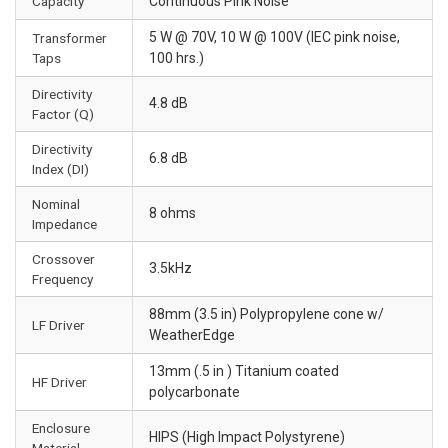
Capacity
Continuous Pink Noise
5 W @ 70V, 10 W @ 100V (IEC pink noise,
Transformer
Taps
100 hrs.)
Directivity
4.8 dB
Factor (Q)
Directivity
6.8 dB
Index (DI)
Nominal
8 ohms
Impedance
Crossover
3.5kHz
Frequency
88mm (3.5 in) Polypropylene cone w/
LF Driver
WeatherEdge
13mm (.5 in ) Titanium coated
HF Driver
polycarbonate
Enclosure
HIPS (High Impact Polystyrene)
Material