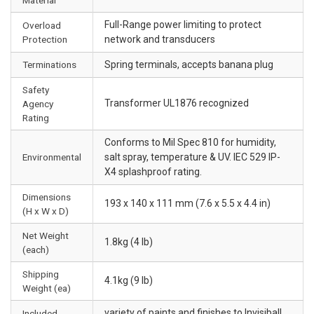
Full-Range power limiting to protect
Overload
Protection
network and transducers
Terminations
Spring terminals, accepts banana plug
Safety
Transformer UL1876 recognized
Agency
Rating
Conforms to Mil Spec 810 for humidity,
Environmental
salt spray, temperature & UV. IEC 529 IP-
X4 splashproof rating.
Dimensions
193 x 140 x 111 mm (7.6 x 5.5 x 4.4 in)
(H x W x D)
Net Weight
1.8kg (4 lb)
(each)
Shipping
4.1kg (9 lb)
Weight (ea)
variety of paints and finishes to Invisiball
Included