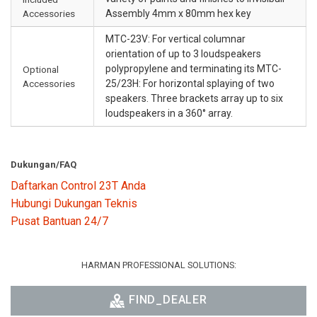
Accessories
Assembly 4mm x 80mm hex key
MTC-23V: For vertical columnar
orientation of up to 3 loudspeakers
polypropylene and terminating its MTC-
Optional
Accessories
25/23H: For horizontal splaying of two
speakers. Three brackets array up to six
loudspeakers in a 360° array.
Dukungan/FAQ
Daftarkan Control 23T Anda
Hubungi Dukungan Teknis
Pusat Bantuan 24/7
HARMAN PROFESSIONAL SOLUTIONS:
FIND_DEALER