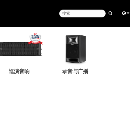
Engl
中
日
한
巡演音响
录音与广播