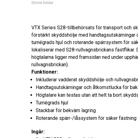
Större bilder
VTX Series S28-tillbehörsats för transport och sk
förstärkt skyddshölje med handtagsutskärningar 
turnégrads hjul och roterande spärrsystem för säk
lokaliserar med S28-rullvagnsbrickans fästflikar
högtalarna ligger med framsidan ned under upphän
rullvagnsbrickan).
Funktioner:
Inkluderar vadderat skyddshölje och rullvagnsb
Handtagsutskärningar och åtkomstlucka för bak
Högtalare kan testas utan att helt ta bort skydd
Turnégrads hjul
Stackbar för bekväm lagring
Roterande spärr-/låssystem för säker fästning t
Ingår: