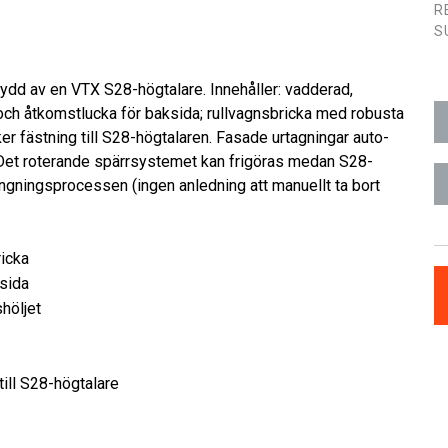
R
S
ydd av en VTX S28-högtalare. Innehåller: vadderad,
och åtkomstlucka för baksida; rullvagnsbricka med robusta
er fästning till S28-högtalaren. Fasade urtagningar auto-
. Det roterande spärrsystemet kan frigöras medan S28-
gningsprocessen (ingen anledning att manuellt ta bort
ricka
sida
shöljet
ill S28-högtalare