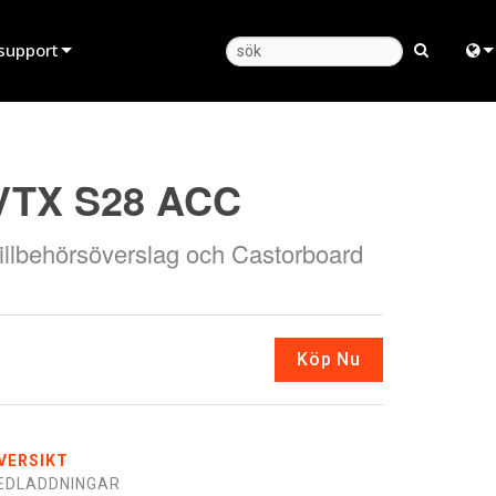
support
Produktsupport
Engl
Hjälpcenter dygnet runt
中
VTX S28 ACC
Konsultportal
Fra
illbehörsöverslag och Castorboard
programvara
日
firmware
ខ្មែរ
Nedladdningar
ربي
Köp Nu
Garanti
Deu
produktregistrering
Esp
VERSIKT
Service
Bah
EDLADDNINGAR