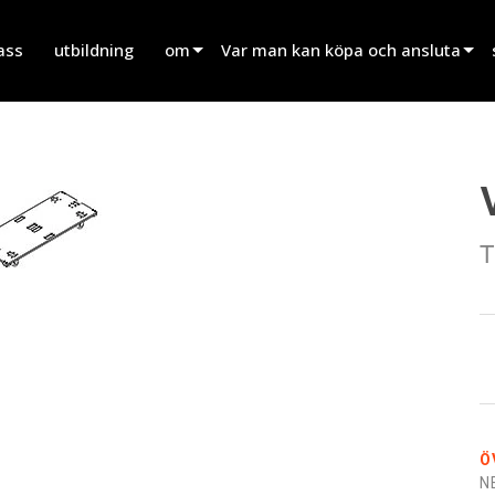
ass
utbildning
om
Var man kan köpa och ansluta
innovation
Hitta en återförsäljare
nyheter
Hitta en uthyrningspartner
history
Hitta en installatör
T
Prata med försäljning
Ö
N