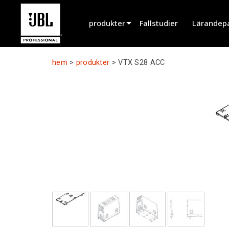
produkter
Fallstudier
Lärandep
Produktväljare
hem
>
produkter
>
VTX S28 ACC
Biografljud
Installerad
Live Portabel
EN 54
Turnélyd
Inspelning & Broadcasting
Komponenter
Utgångna produkter