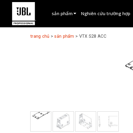
sản phẩm
Nghiên cứu trường hợp
Bộ chọn sản phẩm
trang chủ
>
sản phẩm
>
VTX S28 ACC
Âm Thanh Điện Ảnh
Đã cài đặt
Trực tiếp Di động
EN 54
Âm thanh sân khấu
Ghi âm & Phát sóng
Các thành phần
Sản phẩm ngừng sản xuất