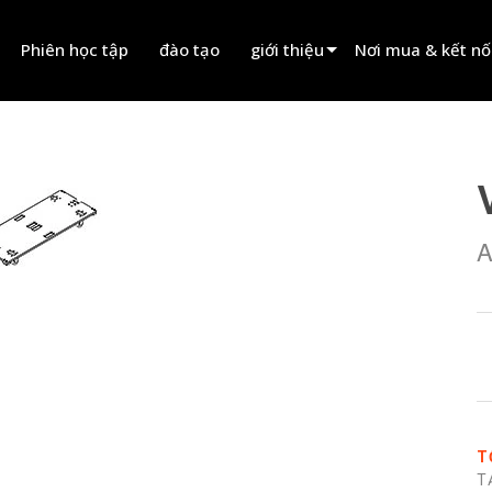
Phiên học tập
đào tạo
giới thiệu
Nơi mua & kết nố
innovation
Tìm đại lý
tin tức
Tìm đối tác cho t
history
Tìm đơn vị lắp đặt
A
Liên hệ kinh doanh
T
T