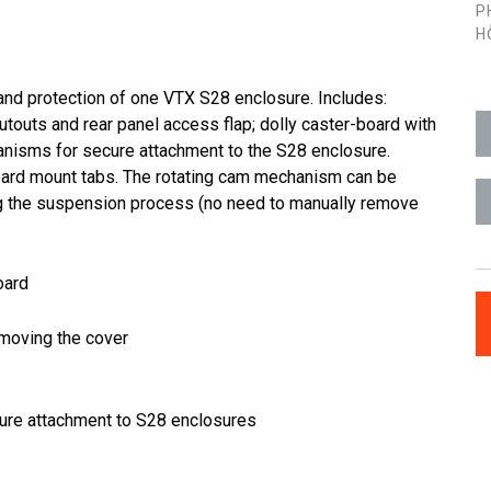
P
H
and protection of one VTX S28 enclosure. Includes:
utouts and rear panel access flap; dolly caster-board with
anisms for secure attachment to the S28 enclosure.
oard mount tabs. The rotating cam mechanism can be
g the suspension process (no need to manually remove
oard
emoving the cover
ure attachment to S28 enclosures