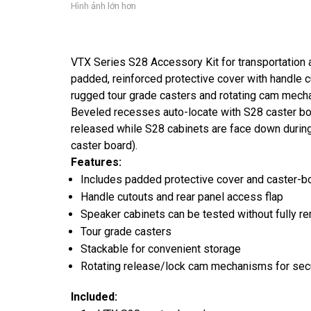
Hình ảnh lớn hơn
VTX Series S28 Accessory Kit for transportation 
padded, reinforced protective cover with handle c
rugged tour grade casters and rotating cam mech
Beveled recesses auto-locate with S28 caster b
released while S28 cabinets are face down durin
caster board).
Features:
Includes padded protective cover and caster-b
Handle cutouts and rear panel access flap
Speaker cabinets can be tested without fully r
Tour grade casters
Stackable for convenient storage
Rotating release/lock cam mechanisms for sec
Included: