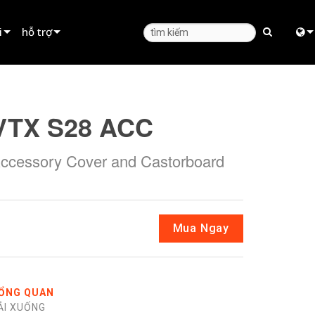
i
hỗ trợ
Hỗ trợ sản phẩm
Engl
huê
Trung tâm trợ giúp 24/7
中
VTX S28 ACC
Cổng Thông Tin Tư Vấn
日
ccessory Cover and Castorboard
phần mềm
한
phần mềm cơ sở
Tải xuống
Mua Ngay
Bảo hành
đăng ký sản phẩm
ỔNG QUAN
Dịch vụ
ẢI XUỐNG