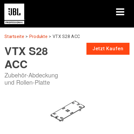
Produkte
Startseite
>
Produkte
>
VTX S28 ACC
VTX S28
Fallstudien
Jetzt Kaufen
ACC
Lernsitzungen
Zubehör-Abdeckung
Schulungen
und Rollen-Platte
Über uns
Wo kaufen & verbinden
Support