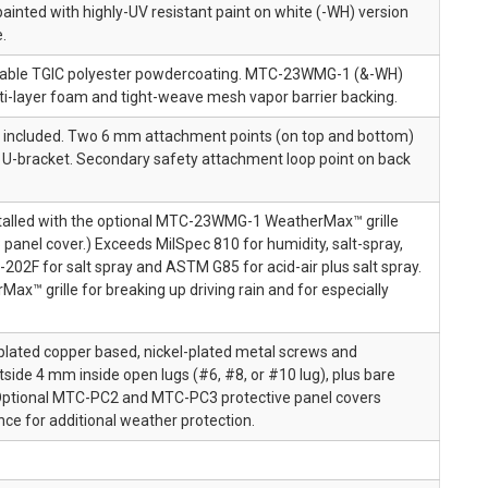
ainted with highly-UV resistant paint on white (-WH) version
.
 durable TGIC polyester powdercoating. MTC-23WMG-1 (&-WH)
i-layer foam and tight-weave mesh vapor barrier backing.
m included. Two 6 mm attachment points (on top and bottom)
U-bracket. Secondary safety attachment loop point on back
stalled with the optional MTC-23WMG-1 WeatherMax™ grille
anel cover.) Exceeds MilSpec 810 for humidity, salt-spray,
202F for salt spray and ASTM G85 for acid-air plus salt spray.
™ grille for breaking up driving rain and for especially
plated copper based, nickel-plated metal screws and
ide 4 mm inside open lugs (#6, #8, or #10 lug), plus bare
 Optional MTC-PC2 and MTC-PC3 protective panel covers
nce for additional weather protection.