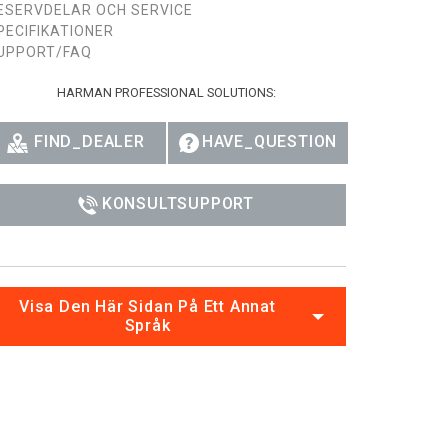
ESERVDELAR OCH SERVICE
Ital
PECIFIKATIONER
UPPORT/FAQ
ภาษ
HARMAN PROFESSIONAL SOLUTIONS:
Tiế
FIND_DEALER
HAVE_QUESTION
Dan
Ελλ
KONSULTSUPPORT
Pols
Por
Sve
Visa Den Här Sidan På Ett Annat
Språk
한