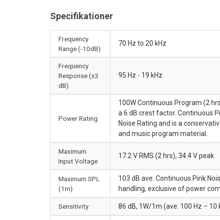
Specifikationer
Frequency
70 Hz to 20 kHz
Range (-10dB)
Frequency
95 Hz - 19 kHz
Response (±3
dB)
100W Continuous Program (2 hrs) 
a 6 dB crest factor. Continuous 
Power Rating
Noise Rating and is a conservati
and music program material.
Maximum
17.2 V RMS (2 hrs), 34.4 V peak
Input Voltage
103 dB ave. Continuous Pink Nois
Maximum SPL
(1m)
handling, exclusive of power co
Sensitivity
86 dB, 1W/1m (ave. 100 Hz – 10 k