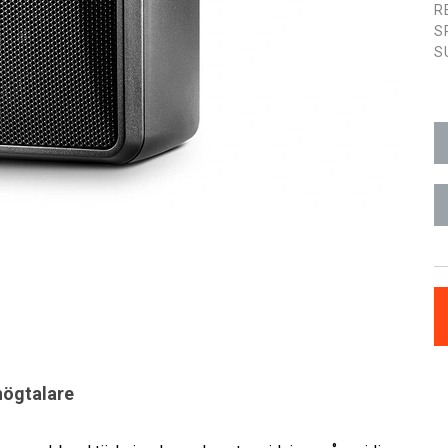
R
S
S
ögtalare