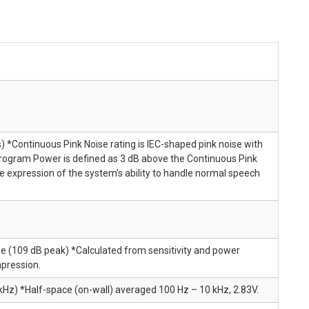
*Continuous Pink Noise rating is IEC-shaped pink noise with
Program Power is defined as 3 dB above the Continuous Pink
ve expression of the system’s ability to handle normal speech
e (109 dB peak) *Calculated from sensitivity and power
mpression.
Hz) *Half-space (on-wall) averaged 100 Hz – 10 kHz, 2.83V.