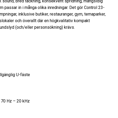
k sound, bred täckning, konsekvent spridning, mångsidig
 passar in i många olika inredningar. Det gör Control 23-
llämpningar, inklusive butiker, restauranger, gym, temaparker,
dslokaler och överallt där en högkvalitativ kompakt
ndslyd (och/eller personsökning) krävs.
llgänglig U-fäste
å 70 Hz – 20 kHz