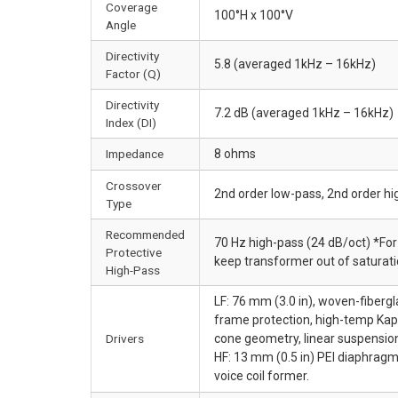
Coverage
100°H x 100°V
Angle
Directivity
5.8 (averaged 1kHz – 16kHz)
Factor (Q)
Directivity
7.2 dB (averaged 1kHz – 16kHz)
Index (DI)
Impedance
8 ohms
Crossover
2nd order low-pass, 2nd order h
Type
Recommended
70 Hz high-pass (24 dB/oct) *For
Protective
keep transformer out of saturati
High-Pass
LF: 76 mm (3.0 in), woven-fiberg
frame protection, high-temp Kapt
Drivers
cone geometry, linear suspension
HF: 13 mm (0.5 in) PEI diaphragm
voice coil former.