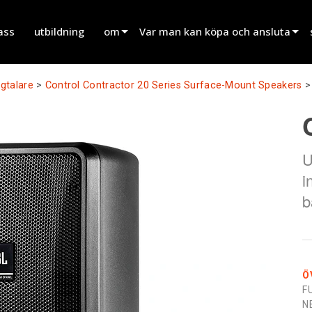
ass
utbildning
om
Var man kan köpa och ansluta
innovation
Hitta en återförsäljare
gtalare
>
Control Contractor 20 Series Surface-Mount Speakers
nyheter
Hitta en uthyrningspartner
history
Hitta en installatör
U
Prata med försäljning
i
b
Ö
F
N