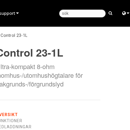
support
Produktsupport
Engl
>
Control 23-1L
Hjälpcenter dygnet runt
中
Control 23-1L
Konsultportal
Fra
ltra-kompakt 8-ohm
programvara
日
nomhus-/utomhushögtalare för
firmware
ខ្មែរ
akgrunds-/förgrundslyd
Nedladdningar
ربي
Garanti
Deu
produktregistrering
Esp
VERSIKT
UNKTIONER
Service
Bah
EDLADDNINGAR