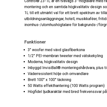
Control® 23-1L är en tvåvägs 3"-högtalare med ri
montering och en samtida högkvalitativ design som
1L till ett utmärkt val för ett brett spektrum av ti
utbildningsanläggningar, hotell, musikkaféer, friti
inomhus-/utomhushögtalare för bakgrunds-/förgru
Funktioner
3" woofer med vävd glasfiberkona
1/2" PEI-membran tweeter med vätskekyling
Moderna, högkvalitativ design
Inbyggd InvisiBall® monteringshårdvara, plus ti
Väderresistent hölje och omvandlare
Brett 100° x 100° täckning
50 Watts effekthantering (100 Watts program)
Högfidel ljudkaraktär med bred frekvenssvar p