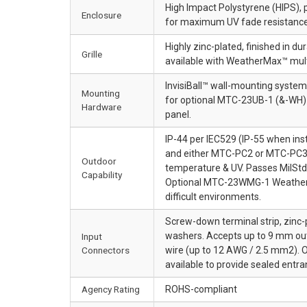
High Impact Polystyrene (HIPS), p
Enclosure
for maximum UV fade resistance
Highly zinc-plated, finished in
Grille
available with WeatherMax™ mult
InvisiBall™ wall-mounting syste
Mounting
for optional MTC-23UB-1 (&-WH) 
Hardware
panel.
IP-44 per IEC529 (IP-55 when in
and either MTC-PC2 or MTC-PC3 p
Outdoor
temperature & UV. Passes MilStd-
Capability
Optional MTC-23WMG-1 WeatherMax
difficult environments.
Screw-down terminal strip, zinc-
washers. Accepts up to 9 mm outs
Input
Connectors
wire (up to 12 AWG / 2.5 mm2).
available to provide sealed entra
Agency Rating
ROHS-compliant