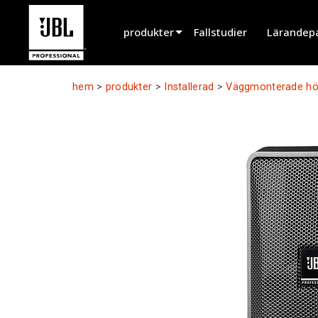
produkter
Fallstudier
Lärandep
Produktväljare
hem
>
produkter
>
Installerad
>
Väggmonterade hö
Biografljud
Installerad
Live Portabel
EN 54
Turnélyd
Inspelning & Broadcasting
Komponenter
Utgångna produkter