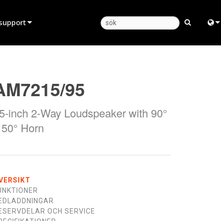
support
Produktsupport
Engl
Hjälpcenter dygnet runt
中
AM7215/95
Konsultportal
日
5-inch 2-Way Loudspeaker with 90°
programvara
한
 50° Horn
firmware
Nedladdningar
Garanti
VERSIKT
UNKTIONER
produktregistrering
EDLADDNINGAR
ESERVDELAR OCH SERVICE
Service