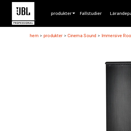
produkter
Fallstudier
Lärandep
Produktväljare
hem
>
produkter
>
Cinema Sound
>
Immersive Ro
Biografljud
Installerad
Live Portabel
EN 54
Turnélyd
Inspelning & Broadcasting
Komponenter
Utgångna produkter