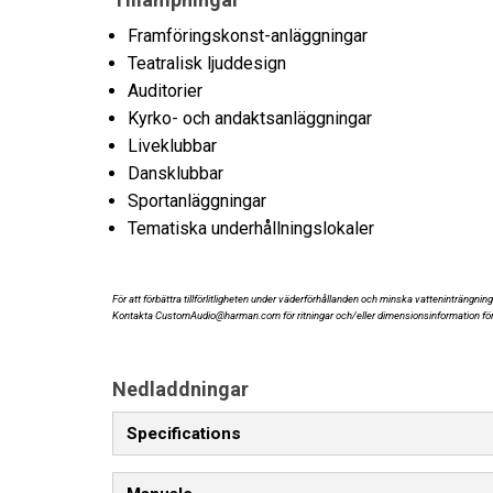
Framföringskonst-anläggningar
Teatralisk ljuddesign
Auditorier
Kyrko- och andaktsanläggningar
Liveklubbar
Dansklubbar
Sportanläggningar
Tematiska underhållningslokaler
För att förbättra tillförlitligheten under väderförhållanden och minska vatteninträng
Kontakta CustomAudio@harman.com för ritningar och/eller dimensionsinformation fö
Nedladdningar
Specifications