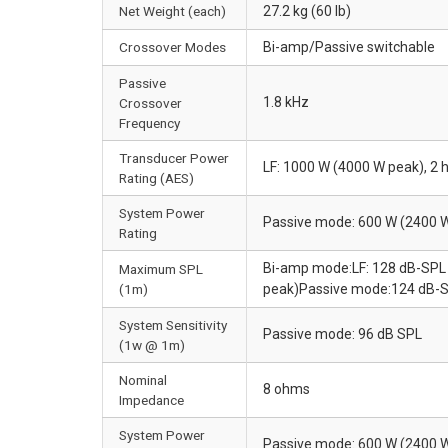
Net Weight (each)
27.2 kg (60 lb)
Crossover Modes
Bi-amp/Passive switchable
Passive
1.8 kHz
Crossover
Frequency
Transducer Power
LF: 1000 W (4000 W peak), 2 
Rating (AES)
System Power
Passive mode: 600 W (2400 W
Rating
Bi-amp mode:LF: 128 dB-SPL 
Maximum SPL
(1m)
peak)Passive mode:124 dB-S
System Sensitivity
Passive mode: 96 dB SPL
(1w @ 1m)
Nominal
8 ohms
Impedance
System Power
Passive mode: 600 W (2400 W 