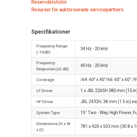
Reservdelslistor
Resurser för auktoriserade servicepartners
Specifikationer
Frequency Range
34 Hz - 20 kHz
(-10dB)
Frequency
40 Hz - 20 kHz
Response (±3 dB)
Coverage
/64: 60° x 40°/66: 60° x 60° /9
LF Driver
1 x JBL 2265H 380 mm (15 in) 
HF Driver
JBL 2432H, 38 mm (1.5 in) exi
System Type
15" Two - Way, High Power, Fu
Dimensions (H x W
781 x 420 x 503 mm (30.8 x 16
x D)