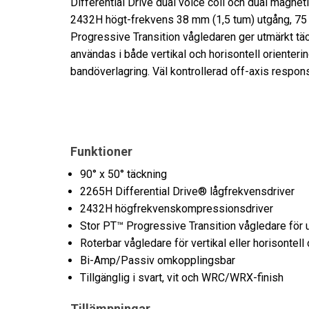
Differential Drive dual voice coil och dual magn
2432H högt-frekvens 38 mm (1,5 tum) utgång, 75 
Progressive Transition vågledaren ger utmärkt tä
användas i både vertikal och horisontell orienter
bandöverlagring. Väl kontrollerad off-axis respons 
Funktioner
90° x 50° täckning
2265H Differential Drive® lågfrekvensdriver
2432H högfrekvenskompressionsdriver
Stor PT™ Progressive Transition vågledare för u
Roterbar vågledare för vertikal eller horisontell 
Bi-Amp/Passiv omkopplingsbar
Tillgänglig i svart, vit och WRC/WRX-finish
Tillämpningar