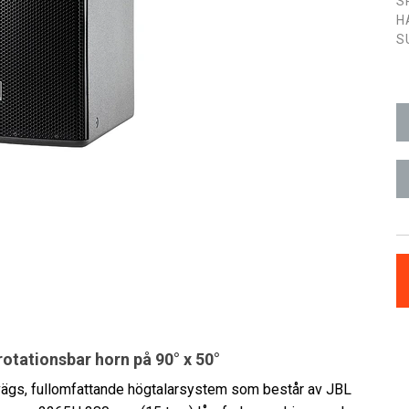
S
H
S
tationsbar horn på 90° x 50°
vägs, fullomfattande högtalarsystem som består av JBL