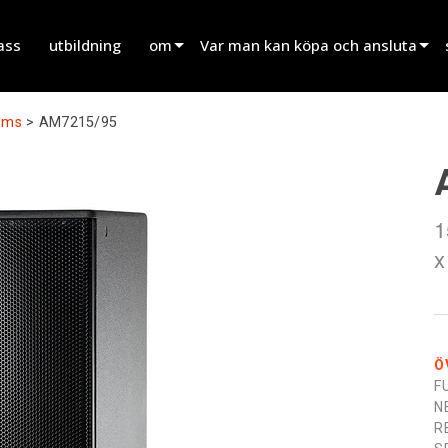
ass
utbildning
om
Var man kan köpa och ansluta
innovation
Hitta en återförsäljare
oms
>
AM7215/95
nyheter
Hitta en uthyrningspartner
history
Hitta en installatör
1
Prata med försäljning
x
Ö
F
N
R