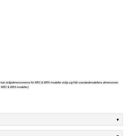
ning kan skåpdimensionerna för WRC & WRX-modeller skilja sig från standardmodellens dimensioner.
r WRC & WRX-modeller.)