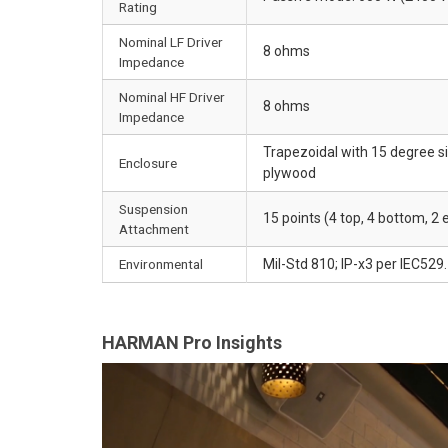
Rating
Nominal LF Driver
8 ohms
Impedance
Nominal HF Driver
8 ohms
Impedance
Trapezoidal with 15 degree si
Enclosure
plywood
Suspension
15 points (4 top, 4 bottom, 2
Attachment
Environmental
Mil-Std 810; IP-x3 per IEC529.
HARMAN Pro Insights