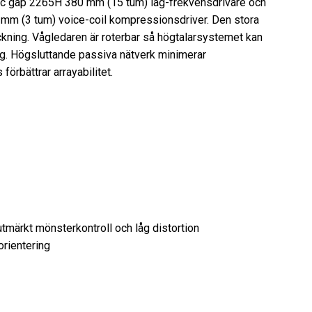
etic gap 2265H 380 mm (15 tum) låg-frekvensdrivare och
mm (3 tum) voice-coil kompressionsdriver. Den stora
ckning. Vågledaren är roterbar så högtalarsystemet kan
ing. Högsluttande passiva nätverk minimerar
förbättrar arrayabilitet.
tmärkt mönsterkontroll och låg distortion
orientering