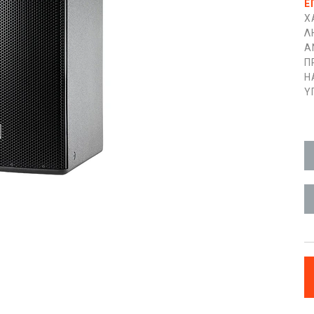
Ε
Χ
Λ
Α
Π
H
Υ