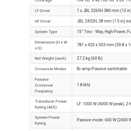
LF Driver
1 x JBL 2265H 380 mm (15 in) 
HF Driver
JBL 2432H, 38 mm (1.5 in) exi
System Type
15" Two - Way, High Power, Fu
Dimensions (H x W
781 x 420 x 503 mm (30.8 x 16
x D)
Net Weight (each)
27.2 kg (60 lb)
Crossover Modes
Bi-amp/Passive switchable
Passive
1.8 kHz
Crossover
Frequency
Transducer Power
LF: 1000 W (4000 W peak), 2 
Rating (AES)
System Power
Passive mode: 600 W (2400 W
Rating