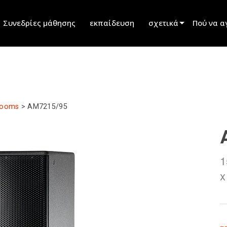
Συνεδρίες μάθησης
εκπαίδευση
σχετικά
Πού να α
innovation
Εύρεση ε
ειδήσεις
Εύρεση σ
history
Εύρεση ε
Rooms
>
AM7215/95
Μιλήστε μ
1
x