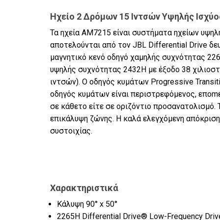
Ηχείο 2 Δρόμων 15 Ιντσών Υψηλής Ισχύο
Τα ηχεία AM7215 είναι συστήματα ηχείων υψηλή
αποτελούνται από τον JBL Differential Drive 
μαγνητικό κενό οδηγό χαμηλής συχνότητας 226
υψηλής συχνότητας 2432H με έξοδο 38 χιλιοστώ
ιντσών). Ο οδηγός κυμάτων Progressive Transit
οδηγός κυμάτων είναι περιστρεφόμενος, επomέ
σε κάθετο είτε σε οριζόντιο προσανατολισμό. 
επικάλυψη ζώνης. Η καλά ελεγχόμενη απόκριση
συστοιχίας.
Χαρακτηριστικά
Κάλυψη 90° x 50°
2265H Differential Drive® Low-Frequency Driv