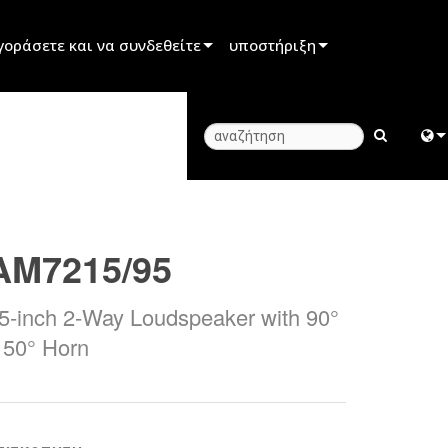
γοράσετε και να συνδεθείτε
υποστήριξη
μπόρου
Υποστήριξη προϊόντος
υνεργάτη ενοικίασης
Κέντρο βοήθειας 24/7
γκαταστάτη
Πύλη Συμβούλων
Engl
ε τις πωλήσεις
λογισμικό
中
AM7215/95
firmware
日
Λήψεις
5-inch 2-Way Loudspeaker with 90°
한
 50° Horn
Εγγύηση
εγγραφή προϊόντος
Υπηρεσία