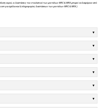
είσδυση νερού, οι διαστάσεις του ντουλαπιού των μοντέλων WRC & WRX μπορεί να διαφέρουν από
n.com για σχέδια και/ή πληροφορίες διαστάσεων των μοντέλων WRC & WRX.)