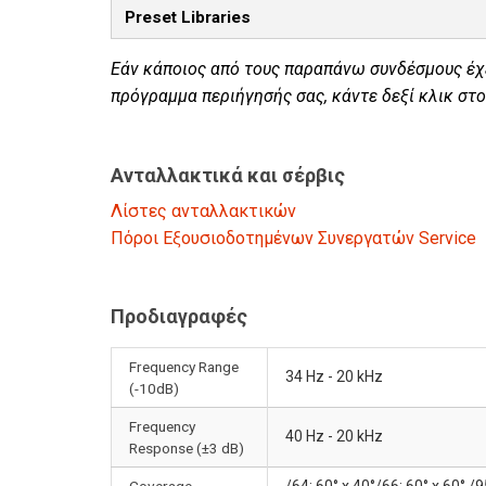
Preset Libraries
Εάν κάποιος από τους παραπάνω συνδέσμους έ
πρόγραμμα περιήγησής σας, κάντε δεξί κλικ στο
Ανταλλακτικά και σέρβις
Λίστες ανταλλακτικών
Πόροι Εξουσιοδοτημένων Συνεργατών Service
Προδιαγραφές
Frequency Range
34 Hz - 20 kHz
(-10dB)
Frequency
40 Hz - 20 kHz
Response (±3 dB)
Coverage
/64: 60° x 40°/66: 60° x 60° /9