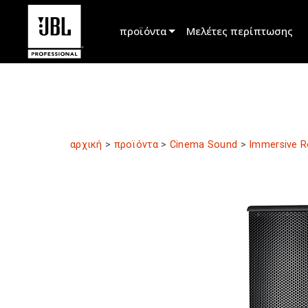
προϊόντα
Μελέτες περίπτωσης
Επιλογέας προϊόντος
Ήχος Κινηματογράφου
Εγκατεστημένο
αρχική
>
προϊόντα
>
Cinema Sound
>
Immersive 
Ζωντανή Φορητή
EN 54
Ηχοληψία Περιοδείας
Εγγραφή & Μετάδοση
Στοιχεία
Προϊόντα που έχουν διακοπεί