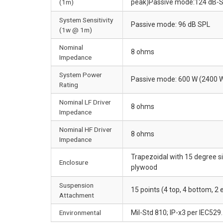
(1m)
peak)Passive mode:124 dB-S
System Sensitivity
Passive mode: 96 dB SPL
(1w @ 1m)
Nominal
8 ohms
Impedance
System Power
Passive mode: 600 W (2400 W 
Rating
Nominal LF Driver
8 ohms
Impedance
Nominal HF Driver
8 ohms
Impedance
Trapezoidal with 15 degree si
Enclosure
plywood
Suspension
15 points (4 top, 4 bottom, 2
Attachment
Environmental
Mil-Std 810; IP-x3 per IEC529.