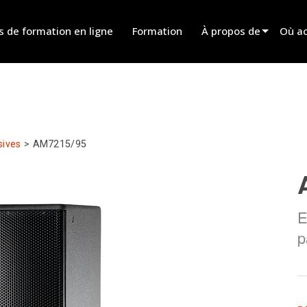
s de formation en ligne
Formation
À propos de
Où ac
Innovation
Trouv
News
Trouv
History
Trouv
sives
>
AM7215/95
Parle
E
p