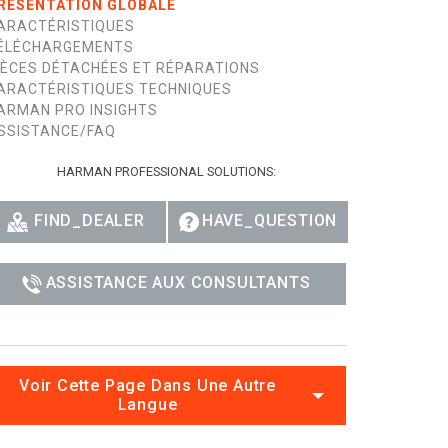
RÉSENTATION GLOBALE
ARACTÉRISTIQUES
Esp
ÉLÉCHARGEMENTS
IÈCES DÉTACHÉES ET RÉPARATIONS
Bah
ARACTÉRISTIQUES TECHNIQUES
ARMAN PRO INSIGHTS
Ital
SSISTANCE/FAQ
ภาษ
HARMAN PROFESSIONAL SOLUTIONS:
Tiế
FIND_DEALER
HAVE_QUESTION
Dan
Ελλ
ASSISTANCE AUX CONSULTANTS
Pols
Por
Voir Cette Page Dans Une Autre
Sve
Langue
한