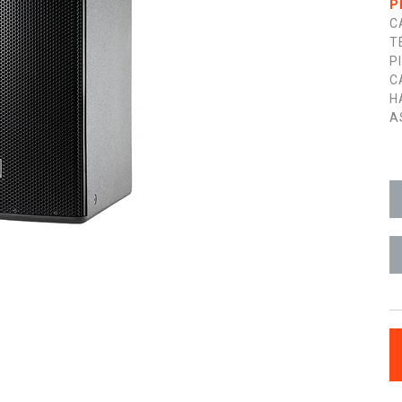
P
C
T
P
C
H
A