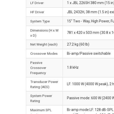
LF Driver
1 x JBL 2265H 380 mm (15 in) 
HF Driver
JBL 2432H, 38 mm (1.5 in) exi
System Type
15" Two - Way, High Power, Fu
Dimensions (H x W
781 x 420 x 503 mm (30.8 x 16
x D)
Net Weight (each)
27.2 kg (60 lb)
Crossover Modes
Bi-amp/Passive switchable
Passive
1.8 kHz
Crossover
Frequency
Transducer Power
LF: 1000 W (4000 W peak), 2 
Rating (AES)
System Power
Passive mode: 600 W (2400 W
Rating
Bi-amp mode:LF: 128 dB-SPL 
Maximum SPL