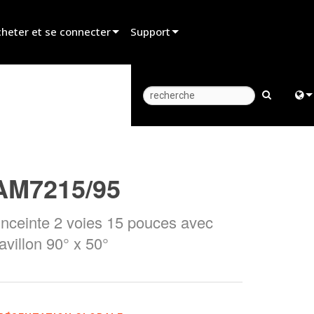
heter et se connecter
Support
er un revendeur
Assistance produit
er un partenaire de location
Centre d’aide 24/7
er un installateur
Portail Consultants
Engl
z aux ventes
Logiciel
中
AM7215/95
Firmware
Fra
Téléchargements
nceinte 2 voies 15 pouces avec
日
avillon 90° x 50°
Garantie
ខ្មែរ
Enregistrement du produit
ربي
Service
Deu