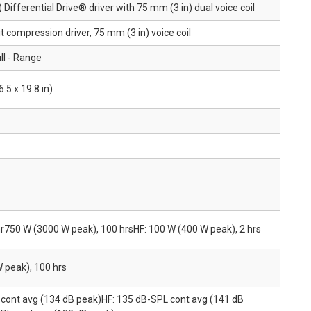
Differential Drive® driver with 75 mm (3 in) dual voice coil
t compression driver, 75 mm (3 in) voice coil
ll - Range
.5 x 19.8 in)
hr750 W (3000 W peak), 100 hrsHF: 100 W (400 W peak), 2 hrs
 peak), 100 hrs
cont avg (134 dB peak)HF: 135 dB-SPL cont avg (141 dB