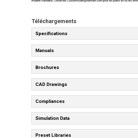
modèle standard. Contactez CustomAudio@harman.com pour les plans et/ou les inf
Téléchargements
Specifications
Manuals
Brochures
CAD Drawings
Compliances
Simulation Data
Preset Libraries