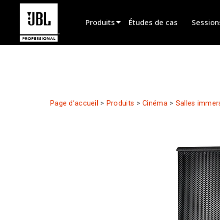
Produits
Études de cas
Session
Sélecteur de produit
Cinéma
Installation fixe
Page d’accueil
>
Produits
>
Cinéma
>
Salles immer
Sonorisation portable
EN 54
Spectacle vivant
Enregistrement et broadcast
Haut-parleurs
Produits arrêtés