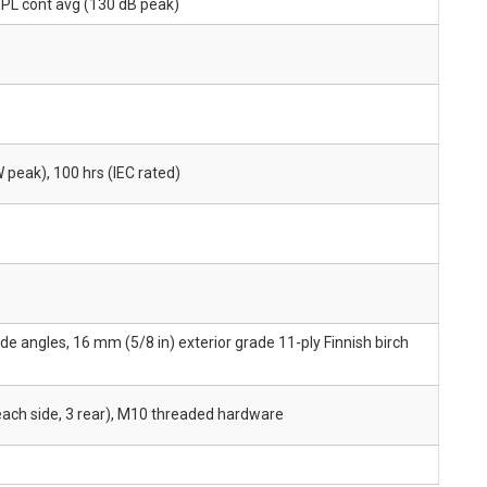
PL cont avg (130 dB peak)
peak), 100 hrs (IEC rated)
de angles, 16 mm (5/8 in) exterior grade 11-ply Finnish birch
 each side, 3 rear), M10 threaded hardware