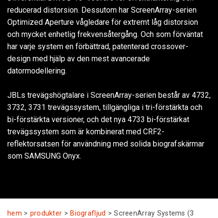
reducerad distorsion. Dessutom har ScreenArray-serien
Optimized Aperture vågledare för extremt låg distorsion
Språk/Region
och mycket enhetlig frekvensåtergång. Och som förväntat
har varje system en förbättrad, patenterad crossover-
design med hjälp av den mest avancerade
datormodellering.
JBLs trevägshögtalare i ScreenArray-serien består av 4732,
3732, 3731 trevägssystem, tillgängliga i tri-förstärkta och
bi-förstärkta versioner, och det nya 4733 bi-förstärkat
trevägssystem som är kombinerat med CRF2-
reflektorsatsen för användning med solida biografskärmar
som SAMSUNG Onyx.
hem
>
produkter
>
Biografljud
>
ScreenArray Systems (3