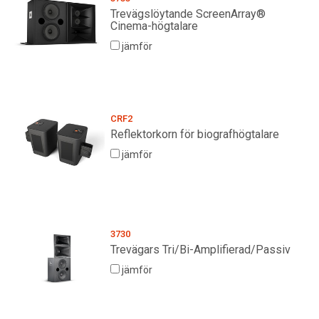
Trevägslöytande ScreenArray®
Cinema-högtalare
jämför
CRF2
Reflektorkorn för biografhögtalare
jämför
3730
Trevägars Tri/Bi-Amplifierad/Passiv
jämför