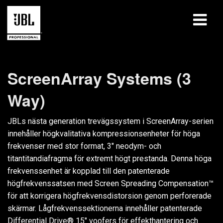
produkter
ScreenArray Systems (3
Fallstudier
Way)
Lärandepass
JBLs nästa generation trevägssystem i ScreenArray-serien
utbildning
innehåller högkvalitativa kompressionsenheter för höga
frekvenser med stor format, 3" neodym- och
om
titantitandiafragma för extremt högt prestanda. Denna höga
frekvenssenhet är kopplad till den patenterade
Var man kan köpa och ansluta
högfrekvenssatsen med Screen Spreading Compensation™
för att korrigera högfrekvensdistorsion genom perforerade
support
skärmar. Lågfrekvenssektionerna innehåller patenterade
Differential Drive® 15" voofers för effekthantering och