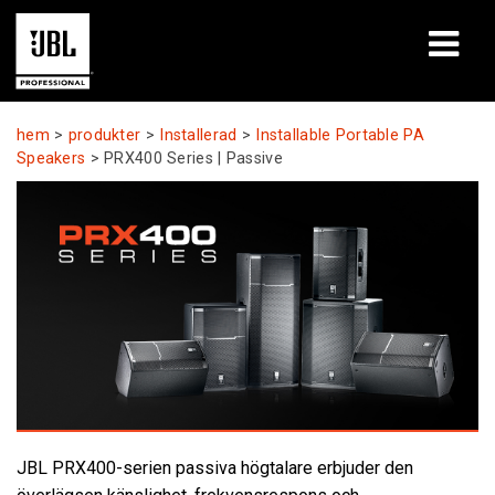
produkter
hem
>
produkter
>
Installerad
>
Installable Portable PA
Speakers
>
PRX400 Series | Passive
Fallstudier
Lärandepass
utbildning
om
Var man kan köpa och ansluta
support
JBL PRX400-serien passiva högtalare erbjuder den