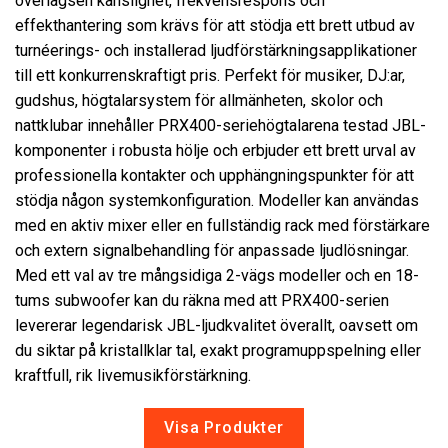
överlägsen känslighet, frekvensrespons och
effekthantering som krävs för att stödja ett brett utbud av
turnéerings- och installerad ljudförstärkningsapplikationer
Språk/Region
till ett konkurrenskraftigt pris. Perfekt för musiker, DJ:ar,
gudshus, högtalarsystem för allmänheten, skolor och
nattklubar innehåller PRX400-seriehögtalarena testad JBL-
komponenter i robusta hölje och erbjuder ett brett urval av
professionella kontakter och upphängningspunkter för att
stödja någon systemkonfiguration. Modeller kan användas
med en aktiv mixer eller en fullständig rack med förstärkare
och extern signalbehandling för anpassade ljudlösningar.
Med ett val av tre mångsidiga 2-vägs modeller och en 18-
tums subwoofer kan du räkna med att PRX400-serien
levererar legendarisk JBL-ljudkvalitet överallt, oavsett om
du siktar på kristallklar tal, exakt programuppspelning eller
kraftfull, rik livemusikförstärkning.
Visa Produkter