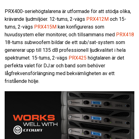
PRX400-seriehögtalarena är utformade för att stödja olika,
krävande ljudmiljöer. 12-tums, 2-vägs
PRX412M
och 15-
tums, 2-vägs
PRX415M
kan konfigureras som
huvudsystem eller monitorer, och tillsammans med
PRX418
18-tums subwoofern bildar de ett sub/sat-system som
genererar upp till 135 dB professionell ljudkvalitet i hela
spektrumet. 15-tums, 2-vägs
PRX425
högtalaren är det
perfekta valet för DJ:ar och band som behöver
lågfrekvensförlängning med bekvämligheten av ett
fristående hölje.