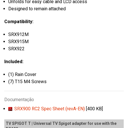
Unfolds for easy cable and LCD access
Designed to remain attached
Compatibility:
SRX912M
SRX915M
SRX922
Included:
(1) Rain Cover
(7) T15 M4 Screws
Documentação
SRX900 RC2 Spec Sheet (revA-EN)
[400 KB]
TV SPIGOT T | Universal TV Spigot adapter for use with the