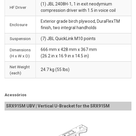
(1) JBL 2408H-1, 1 in exit neodymium
HF Driver
compression driver with 1.5 in voice coil
Exterior grade birch plywood, DuraFlexTM
Enclosure
finish, two integral handholds
Suspension
(7) JBL QuickLink M10 points
666 mm x 428 mm x 367 mm
Dimensions
(H x W x D)
(26.2 in x 16.9 in x 14.5 in)
Net Weight
24.7 kg (55 lbs)
(each)
Acessórios
SRX915M UBV | Vertical U-Bracket for the SRX915M