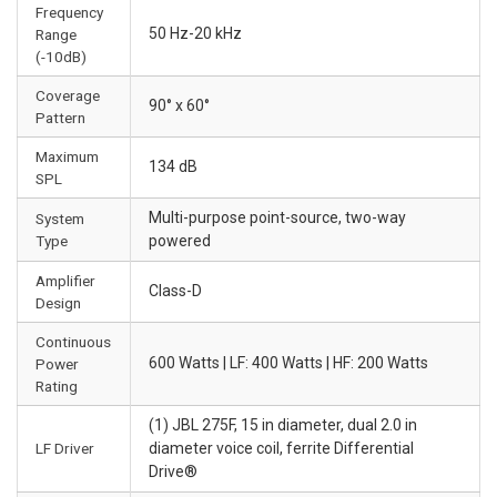
Frequency
50 Hz-20 kHz
Range
(-10dB)
Coverage
90° x 60°
Pattern
Maximum
134 dB
SPL
Multi-purpose point-source, two-way
System
Type
powered
Amplifier
Class-D
Design
Continuous
600 Watts | LF: 400 Watts | HF: 200 Watts
Power
Rating
(1) JBL 275F, 15 in diameter, dual 2.0 in
LF Driver
diameter voice coil, ferrite Differential
Drive®