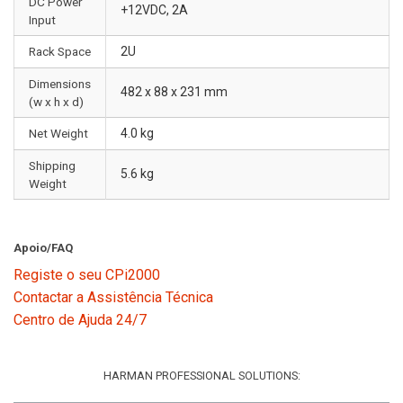
DC Power
+12VDC, 2A
Input
Rack Space
2U
Dimensions
482 x 88 x 231 mm
(w x h x d)
Net Weight
4.0 kg
Shipping
5.6 kg
Weight
Apoio/FAQ
Registe o seu CPi2000
Contactar a Assistência Técnica
Centro de Ajuda 24/7
HARMAN PROFESSIONAL SOLUTIONS: