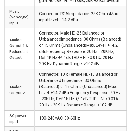
gain: 40 dBE.I.N.: >113dB, 20K Hz Bandwidth
Music
Connector: RCAImpedance: 25K OhmsMax.
(Non-Sync)
input level: +14.2 dBu
Input
Connector: Male HD-25 Balanced or
UnbalancedImpedance: 30 Ohms (Balanced)
Analog
or 15 Ohms (Unbalanced)Max. Level: +14.2
Output 1 &
Redundant
dBuFrequency Response: 20 Hz - 20K Hz,
Output
Ref 1K Hz +/-1dBTHD + N: <0.01%, 20 Hz -
20K Hz Dynamic Range: >102 dB
Connector: 10 x Female HD-15 Balanced or
Unbalanced Impedance: 30 Ohms
(Balanced) or 15 Ohms (Unbalanced) Max.
Analog
Output 2
Level: +14.2 dBu Frequency Response: 20 Hz
- 20K Hz, Ref 1K Hz +/-1dB THD + N: <0.01%,
20 Hz - 20K Hz Dynamic Range: >102 dB
AC power
100-240VAC, 50-60Hz
input