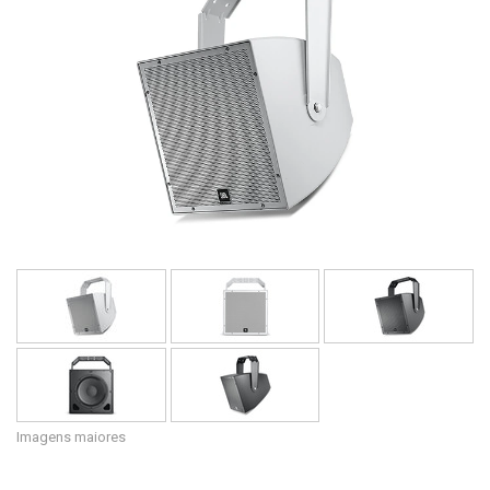
Idioma/Região
Imagens maiores