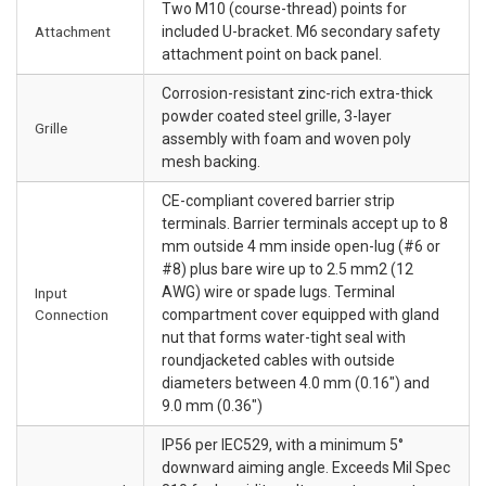
Two M10 (course-thread) points for
Attachment
included U-bracket. M6 secondary safety
attachment point on back panel.
Corrosion-resistant zinc-rich extra-thick
powder coated steel grille, 3-layer
Grille
assembly with foam and woven poly
mesh backing.
CE-compliant covered barrier strip
terminals. Barrier terminals accept up to 8
mm outside 4 mm inside open-lug (#6 or
#8) plus bare wire up to 2.5 mm2 (12
AWG) wire or spade lugs. Terminal
Input
Connection
compartment cover equipped with gland
nut that forms water-tight seal with
roundjacketed cables with outside
diameters between 4.0 mm (0.16") and
9.0 mm (0.36")
IP56 per IEC529, with a minimum 5°
downward aiming angle. Exceeds Mil Spec