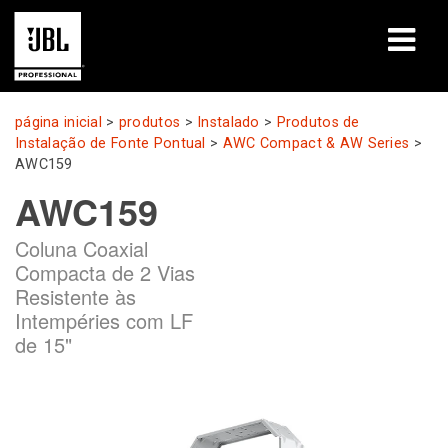
produtos
página inicial
>
produtos
>
Instalado
>
Produtos de
Instalação de Fonte Pontual
>
AWC Compact & AW Series
>
Casos de estudo
AWC159
AWC159
Sessões de aprendizagem
Coluna Coaxial
formação
Compacta de 2 Vias
Resistente às
sobre
Intempéries com LF
de 15"
Onde comprar e ligar
assistência