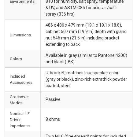
Environmental
810 for humidity, salt spray, temperature
& UV, and ASTM G85 for acid-air/salt-
spray (336 hrs).
486 x 486 x 479 mm (19.1 x 19.1 x 18.8),
cabinet 507 mm (19.9 in) depth with gland
Dimensions
nut 546 mm (21.5 in) including bracket
extending to back
Available in gray (similar to Pantone 420C)
Colors
and black (-BK)
U-bracket, matches loudspeaker color
Included
(gray or black), zinc-rich extrathick powder
Accessories
coated, steel.
Crossover
Passive
Modes
Nominal LF
8 ohms
Driver
Impedance
Two M10 (fine-thread) points for included