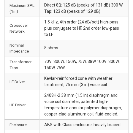
Direct 8Ω: 125 dB (peaks of 131 dB) 300 W
Maximum SPL
(1m)
Tap: 123 dB (peaks of 129 dB)
1.5 kHz, 4th order (24 dB/oct) high-pass
Crossover
plus conjugate to HF, 2nd order low-pass
Network
to LF
Nominal
8 ohms
Impedance
70V: 300W, 150W, 75W, 38W 100V: 300W,
Transformer
Taps
150W, 75W
Kevlar-reinforced cone with weather
LF Driver
treatment, 75 mm (3 in) voice coil.
2408H-2 38 mm (1.5 in) diaphragm and
voice coil diameter, patented high-
HF Driver
temperature annular polymer diaphragm,
copper-clad aluminum coil, fluid-cooled.
Enclosure
ABS with Glass enclosure, heavily braced