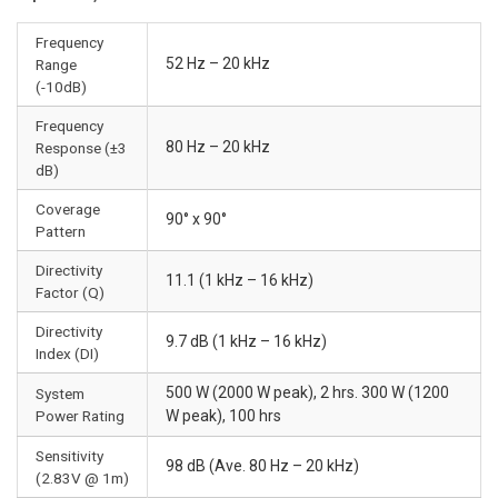
Frequency
52 Hz – 20 kHz
Range
(-10dB)
Frequency
80 Hz – 20 kHz
Response (±3
dB)
Coverage
90° x 90°
Pattern
Directivity
11.1 (1 kHz – 16 kHz)
Factor (Q)
Directivity
9.7 dB (1 kHz – 16 kHz)
Index (DI)
500 W (2000 W peak), 2 hrs. 300 W (1200
System
Power Rating
W peak), 100 hrs
Sensitivity
98 dB (Ave. 80 Hz – 20 kHz)
(2.83V @ 1m)