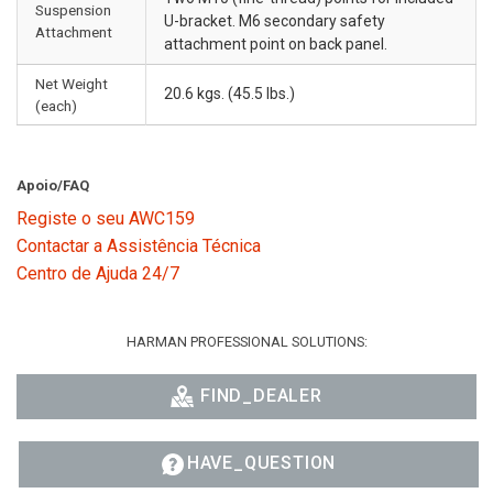
Suspension
U-bracket. M6 secondary safety
Attachment
attachment point on back panel.
Net Weight
20.6 kgs. (45.5 lbs.)
(each)
Apoio/FAQ
Registe o seu AWC159
Contactar a Assistência Técnica
Centro de Ajuda 24/7
HARMAN PROFESSIONAL SOLUTIONS:
FIND_DEALER
HAVE_QUESTION