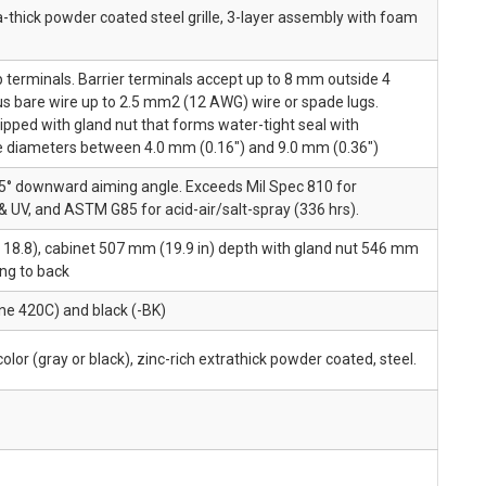
a-thick powder coated steel grille, 3-layer assembly with foam
p terminals. Barrier terminals accept up to 8 mm outside 4
us bare wire up to 2.5 mm2 (12 AWG) wire or spade lugs.
ped with gland nut that forms water-tight seal with
e diameters between 4.0 mm (0.16") and 9.0 mm (0.36")
5° downward aiming angle. Exceeds Mil Spec 810 for
 & UV, and ASTM G85 for acid-air/salt-spray (336 hrs).
x 18.8), cabinet 507 mm (19.9 in) depth with gland nut 546 mm
ing to back
one 420C) and black (-BK)
or (gray or black), zinc-rich extrathick powder coated, steel.