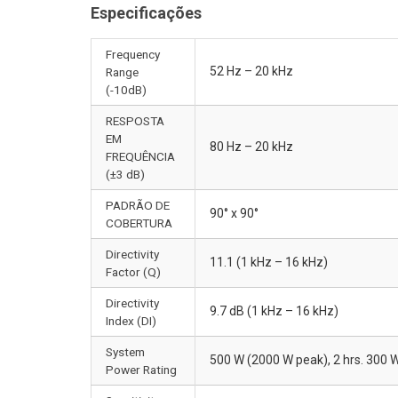
Especificações
Frequency
52 Hz – 20 kHz
Range
(-10dB)
RESPOSTA
EM
80 Hz – 20 kHz
FREQUÊNCIA
(±3 dB)
PADRÃO DE
90° x 90°
COBERTURA
Directivity
11.1 (1 kHz – 16 kHz)
Factor (Q)
Directivity
9.7 dB (1 kHz – 16 kHz)
Index (DI)
System
500 W (2000 W peak), 2 hrs. 300 
Power Rating