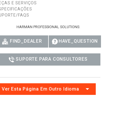
EÇAS E SERVIÇOS
Ital
SPECIFICAÇÕES
UPORTE/FAQS
ภาษ
HARMAN PROFESSIONAL SOLUTIONS:
Tiế
FIND_DEALER
HAVE_QUESTION
Dan
Ελλ
SUPORTE PARA CONSULTORES
Pols
Por
Sve
Ver Esta Página Em Outro Idioma
한