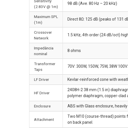
Sensitivity
98 dB (Ave. 80 Hz – 20 kHz)
(2.83V @ 1m)
Maximum SPL
Direct 8Ω: 125 dB (peaks of 131 d
(1m)
Crossover
1.5 kHz, 4th order (24 dB/oct) hig
Network
Impedância
8 ohms
nominal
Transformer
70V: 300W, 150W, 75W, 38W 100V
Taps
LF Driver
Kevlar-reinforced cone with weath
2408H-2 38 mm (1.5 in) diaphragm
HF Driver
polymer diaphragm, copper-clad al
Enclosure
ABS with Glass enclosure, heavil
Two M10 (course-thread) points f
Attachment
on back panel.