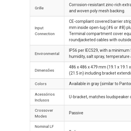
Corrosion-resistant zinc-rich extr
Grille
and woven poly mesh backing.
CE-compliant covered barrier stri
mm inside open-lug (#6 or #8) pl
Input
Connection
Terminal compartment cover equip
roundjacketed cables with outsid
IP56 per IEC529, with a minimum 
Environmental
humidity, salt spray, temperature
486 x 486 x 479 mm (19.1 x 19.1 
Dimensões
(21.5 in) including bracket extend
Colors
Available in gray (similar to Pant
Acessórios
U-bracket, matches loudspeaker col
Inclusos
Crossover
Passive
Modes
Nominal LF