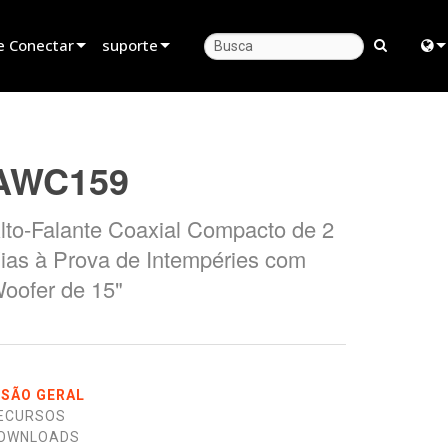
e Conectar
suporte
evendedor
Suporte ao produto
Engl
rceiro de Locação
Central de Ajuda 24/7
中
AWC159
stalador
Portal do Consultor
Fra
lto-Falante Coaxial Compacto de 2
as
software
日
ias à Prova de Intempéries com
firmware
ខ្មែរ
oofer de 15"
Downloads
ربي
Garantia
Deu
registro de produto
Esp
ISÃO GERAL
ECURSOS
Service
Bah
OWNLOADS