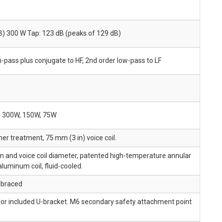
B) 300 W Tap: 123 dB (peaks of 129 dB)
h-pass plus conjugate to HF, 2nd order low-pass to LF
: 300W, 150W, 75W
er treatment, 75 mm (3 in) voice coil.
 and voice coil diameter, patented high-temperature annular
uminum coil, fluid-cooled.
y braced
or included U-bracket. M6 secondary safety attachment point