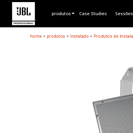
produtos
Case Studies
Sessões
Seletor de Produtos
home
>
produtos
>
Instalado
>
Produtos de Instal
Som para Cinema
Instalado
Ao Vivo Portátil
EN 54
Som em Digressão
Gravação e Transmissão
Componentes
Produtos Descontinuados