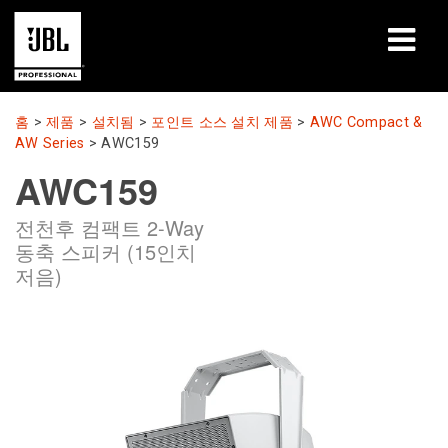
제품
홈
>
제품
>
설치됨
>
포인트 소스 설치 제품
>
AWC Compact &
AW Series
>
AWC159
사례 연구
AWC159
학습 세션
전천후 컴팩트 2-Way
동축 스피커 (15인치
교육
저음)
소개
구매처 및 연결 방법
지원