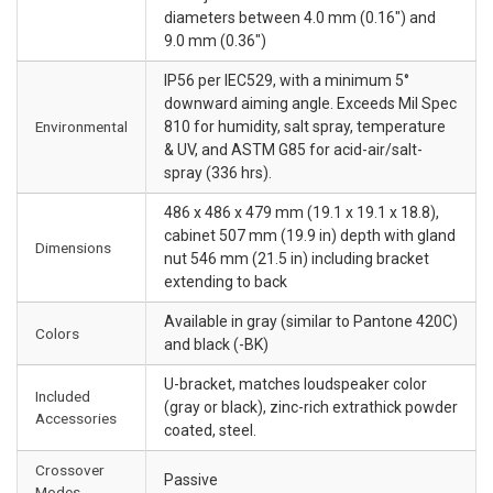
diameters between 4.0 mm (0.16") and
9.0 mm (0.36")
IP56 per IEC529, with a minimum 5°
downward aiming angle. Exceeds Mil Spec
Environmental
810 for humidity, salt spray, temperature
& UV, and ASTM G85 for acid-air/salt-
spray (336 hrs).
486 x 486 x 479 mm (19.1 x 19.1 x 18.8),
cabinet 507 mm (19.9 in) depth with gland
Dimensions
nut 546 mm (21.5 in) including bracket
extending to back
Available in gray (similar to Pantone 420C)
Colors
and black (-BK)
U-bracket, matches loudspeaker color
Included
(gray or black), zinc-rich extrathick powder
Accessories
coated, steel.
Crossover
Passive
Modes