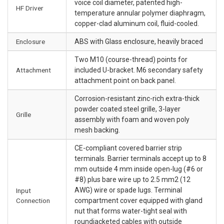
voice coil diameter, patented high-
HF Driver
temperature annular polymer diaphragm,
copper-clad aluminum coil, fluid-cooled.
Enclosure
ABS with Glass enclosure, heavily braced
Two M10 (course-thread) points for
Attachment
included U-bracket. M6 secondary safety
attachment point on back panel.
Corrosion-resistant zinc-rich extra-thick
powder coated steel grille, 3-layer
Grille
assembly with foam and woven poly
mesh backing.
CE-compliant covered barrier strip
terminals. Barrier terminals accept up to 8
mm outside 4 mm inside open-lug (#6 or
#8) plus bare wire up to 2.5 mm2 (12
AWG) wire or spade lugs. Terminal
Input
Connection
compartment cover equipped with gland
nut that forms water-tight seal with
roundjacketed cables with outside