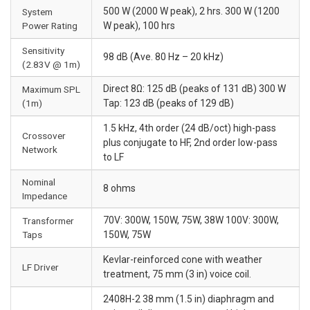
500 W (2000 W peak), 2 hrs. 300 W (1200
System
Power Rating
W peak), 100 hrs
Sensitivity
98 dB (Ave. 80 Hz – 20 kHz)
(2.83V @ 1m)
Direct 8Ω: 125 dB (peaks of 131 dB) 300 W
Maximum SPL
(1m)
Tap: 123 dB (peaks of 129 dB)
1.5 kHz, 4th order (24 dB/oct) high-pass
Crossover
plus conjugate to HF, 2nd order low-pass
Network
to LF
Nominal
8 ohms
Impedance
70V: 300W, 150W, 75W, 38W 100V: 300W,
Transformer
Taps
150W, 75W
Kevlar-reinforced cone with weather
LF Driver
treatment, 75 mm (3 in) voice coil.
2408H-2 38 mm (1.5 in) diaphragm and