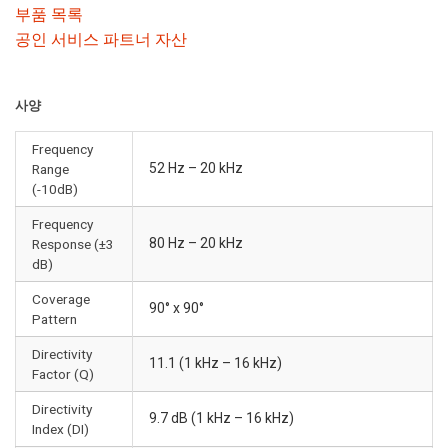
부품 목록
공인 서비스 파트너 자산
사양
Frequency
52 Hz – 20 kHz
Range
(-10dB)
Frequency
80 Hz – 20 kHz
Response (±3
dB)
Coverage
90° x 90°
Pattern
Directivity
11.1 (1 kHz – 16 kHz)
Factor (Q)
Directivity
9.7 dB (1 kHz – 16 kHz)
Index (DI)