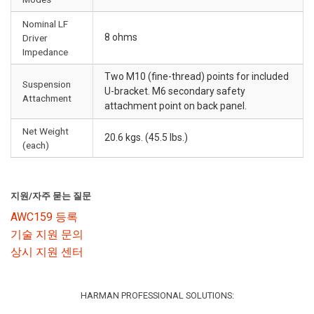
Nominal LF
8 ohms
Driver
Impedance
Two M10 (fine-thread) points for included
Suspension
U-bracket. M6 secondary safety
Attachment
attachment point on back panel.
Net Weight
20.6 kgs. (45.5 lbs.)
(each)
지원/자주 묻는 질문
AWC159 등록
기술 지원 문의
상시 지원 센터
HARMAN PROFESSIONAL SOLUTIONS: