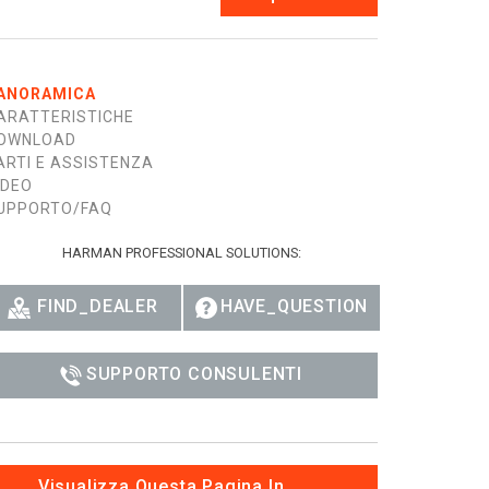
Esp
Bah
ANORAMICA
ARATTERISTICHE
Ital
OWNLOAD
ARTI E ASSISTENZA
ภาษ
IDEO
Tiế
UPPORTO/FAQ
Dan
HARMAN PROFESSIONAL SOLUTIONS:
Ελλ
FIND_DEALER
HAVE_QUESTION
Pols
SUPPORTO CONSULENTI
Por
Sve
한
Visualizza Questa Pagina In