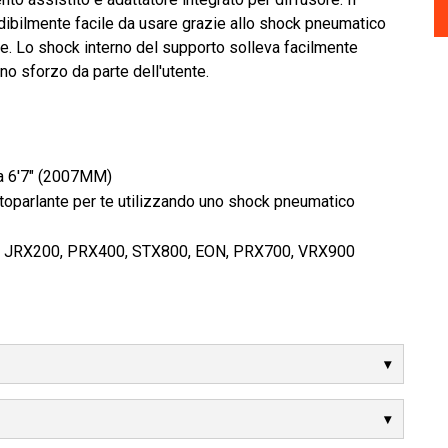
ibilmente facile da usare grazie allo shock pneumatico
 te. Lo shock interno del supporto solleva facilmente
o sforzo da parte dell'utente.
 a 6'7" (2007MM)
ltoparlante per te utilizzando uno shock pneumatico
JBL; JRX200, PRX400, STX800, EON, PRX700, VRX900