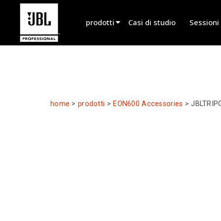
prodotti
Casi di studio
Sessioni
Selezionatore di prodotti
Suono Cinematografico
Installato
home
>
prodotti
>
EON600 Accessories
>
JBLTRIP
Live Portatile
EN 54
Suono per Tour
Registrazione e Trasmissione
Componenti
Prodotti fuori produzione