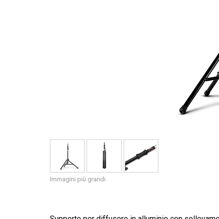
Immagini più grandi
Supporto per diffusore in alluminio con sollevamen