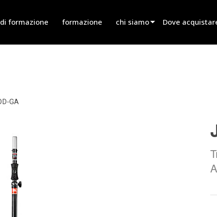
 di formazione
formazione
chi siamo
Dove acquistare
innovation
Trova un rivend
notizie
Trova un partner
history
Trova un install
OD-GA
Parla con le ven
T
A