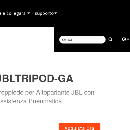
 e collegarsi
supporto
itore
Supporto prodotti
 di noleggio
Centro di assistenza 24/7
atore
Portale Consulenti
Engl
dite
software
中
JBLTRIPOD-GA
firmware
Fra
Download
reppiede per Altoparlante JBL con
日
ssistenza Pneumatica
Garanzia
ខ្មែរ
registrazione del prodotto
ربي
Assistenza
Deu
Acquista Ora