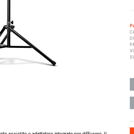
P
C
D
P
V
S
to assistito e adattatore integrato per diffusore. Il