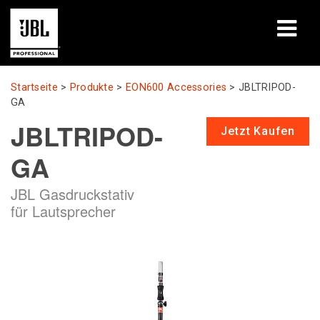
Produkte
Startseite
>
Produkte
>
EON600 Accessories
>
JBLTRIPOD-
GA
Fallstudien
JBLTRIPOD-
Jetzt Kaufen
Lernsitzungen
GA
Schulungen
JBL Gasdruckstativ
für Lautsprecher
Über uns
Wo kaufen & verbinden
Support