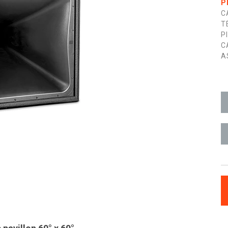
P
C
T
P
C
A