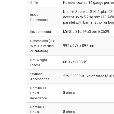
Grille
Powder coated 14 gauge perfor
Neutrik Speakon® NL4, plus CE-c
Input
accept up to 5.2 sq mm (10 AWG
Connectors
parallel with barrier strip for lo
Environmental
Mil-Std 810; IP-x3 per IEC529.
Dimensions (H x
991 x 673 x 897 mm
W x D in vertical
orientation)
Net Weight
60.3 kg (133 lb)
(each)
Optional
229-00009-01 kit of three M10 
Accessories
Nominal LF
8 ohms
Driver
Impedance
Nominal HF
8 ohms
Driver