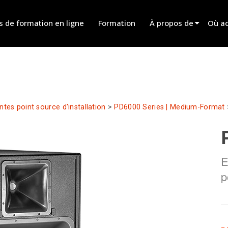
s de formation en ligne
Formation
À propos de
Où ac
Innovation
Trouv
News
Trouv
History
Trouv
ntes point source d'installation
>
PD6000 Series | Medium-Format
Parle
E
p