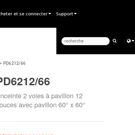
heter et se connecter
Support
er un revendeur
Assistance produit
er un partenaire de location
Centre d’aide 24/7
er un installateur
Portail Consultants
Engl
>
PD6212/66
z aux ventes
Logiciel
中
PD6212/66
Firmware
Fra
Téléchargements
nceinte 2 voies à pavillon 12
日
ouces avec pavillon 60° x 60°
Garantie
ខ្មែរ
Enregistrement du produit
ربي
Service
Deu