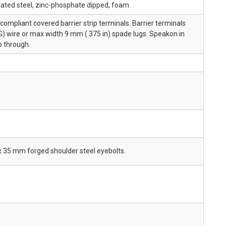
ated steel, zinc-phosphate dipped, foam
ompliant covered barrier strip terminals. Barrier terminals
) wire or max width 9 mm (.375 in) spade lugs. Speakon in
op through.
x 35 mm forged shoulder steel eyebolts.