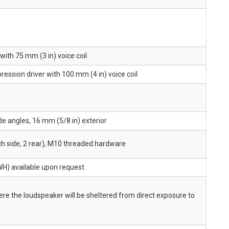
ith 75 mm (3 in) voice coil
ression driver with 100 mm (4 in) voice coil
de angles, 16 mm (5/8 in) exterior
ach side, 2 rear), M10 threaded hardware
WH) available upon request.
e the loudspeaker will be sheltered from direct exposure to