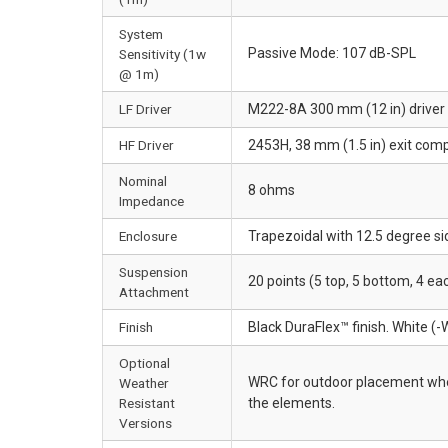
System
Passive Mode: 107 dB-SPL
Sensitivity (1w
@ 1m)
LF Driver
M222-8A 300 mm (12 in) driver w
HF Driver
2453H, 38 mm (1.5 in) exit comp
Nominal
8 ohms
Impedance
Enclosure
Trapezoidal with 12.5 degree si
Suspension
20 points (5 top, 5 bottom, 4 e
Attachment
Finish
Black DuraFlex™ finish. White (-
Optional
WRC for outdoor placement wher
Weather
Resistant
the elements.
Versions