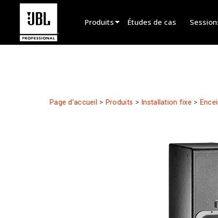
Produits
Études de cas
Session
Sélecteur de produit
Cinéma
Installation fixe
Page d’accueil
>
Produits
>
Installation fixe
>
Encei
Sonorisation portable
EN 54
Spectacle vivant
Enregistrement et broadcast
Haut-parleurs
Produits arrêtés