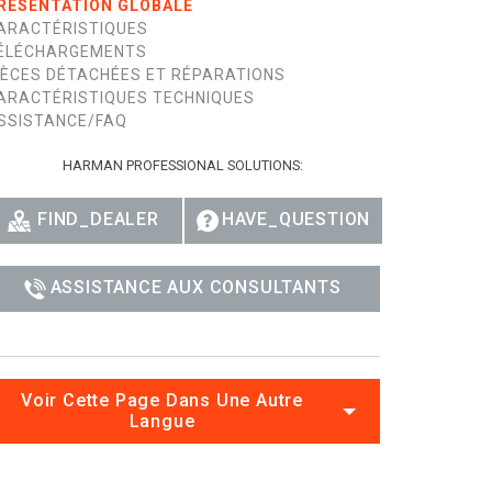
RÉSENTATION GLOBALE
ARACTÉRISTIQUES
Esp
ÉLÉCHARGEMENTS
IÈCES DÉTACHÉES ET RÉPARATIONS
Bah
ARACTÉRISTIQUES TECHNIQUES
SSISTANCE/FAQ
Ital
ภาษ
HARMAN PROFESSIONAL SOLUTIONS:
Tiế
FIND_DEALER
HAVE_QUESTION
Dan
ASSISTANCE AUX CONSULTANTS
Ελλ
Pols
Por
Voir Cette Page Dans Une Autre
Langue
Sve
한