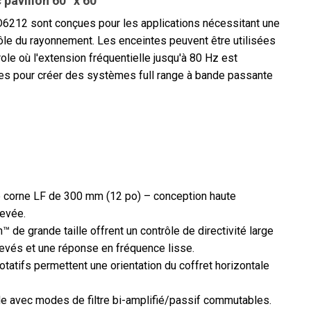
 pavillon 60° x 60°
PD6212 sont conçues pour les applications nécessitant une
rôle du rayonnement. Les enceintes peuvent être utilisées
e où l'extension fréquentielle jusqu'à 80 Hz est
es pour créer des systèmes full range à bande passante
e corne LF de 300 mm (12 po) – conception haute
levée.
de grande taille offrent un contrôle de directivité large
levés et une réponse en fréquence lisse.
atifs permettent une orientation du coffret horizontale
ide avec modes de filtre bi-amplifié/passif commutables.