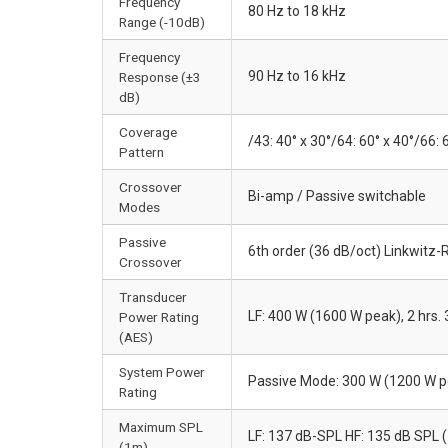
Frequency
80 Hz to 18 kHz
Range (-10dB)
Frequency
90 Hz to 16 kHz
Response (±3
dB)
Coverage
/43: 40° x 30°/64: 60° x 40°/66: 
Pattern
Crossover
Bi-amp / Passive switchable
Modes
Passive
6th order (36 dB/oct) Linkwitz-R
Crossover
Transducer
LF: 400 W (1600 W peak), 2 hrs.
Power Rating
(AES)
System Power
Passive Mode: 300 W (1200 W pe
Rating
Maximum SPL
LF: 137 dB-SPL HF: 135 dB SPL 
(1m)