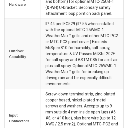
and bottom) for optional MTC-25UB-1
Hardware
(&-WH) U-bracket. Secondary safety
attachment loop point on back panel.
IP-44 per IEC529 (IP-55 when installed
with the optional MTC-25WMG-1
WeatherMax™ grille and either MTC-PC2
or MTC-PC3 panel cover.) Exceeds
MilSpec 810 for humidity, salt-spray,
Outdoor
temperature & UV. Passes MilStd-202F
Capability
for salt spray and ASTM G85 for acid-air
plus salt spray. Optional MTC-25WMG-1
WeatherMax™ grille for breaking up
driving rain and for especially difficult
environments.
Screw-down terminal strip, zinc-plated
copper based, nickel-plated metal
screws and washers. Accepts up to 9
mm outside 4 mm inside open lugs (#6,
Input
#8, or #10 lug), plus bare wire (up to 12
Connectors
AWG / 2.5 mm2). Optional MTC-PC2 and