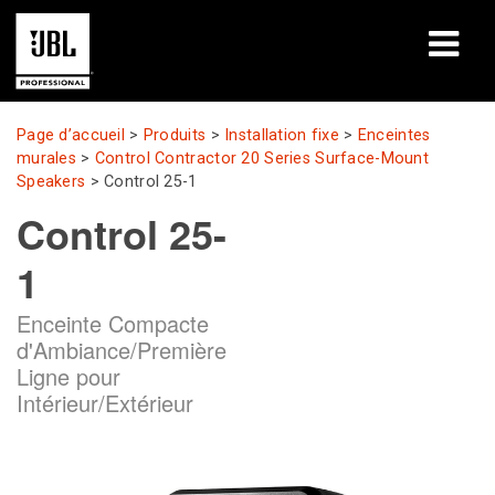
Produits
Page d’accueil
>
Produits
>
Installation fixe
>
Enceintes
murales
>
Control Contractor 20 Series Surface-Mount
Études de cas
Speakers
>
Control 25-1
Control 25-
Sessions de formation en ligne
1
Formation
Enceinte Compacte
À propos de
d'Ambiance/Première
Ligne pour
Où acheter et se connecter
Intérieur/Extérieur
Support