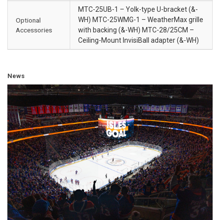
MTC-25UB-1 – Yolk-type U-bracket (&-
WH) MTC-25WMG-1 – WeatherMax grille
Optional
Accessories
with backing (&-WH) MTC-28/25CM –
Ceiling-Mount InvisiBall adapter (&-WH)
News