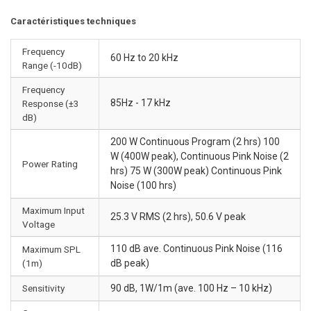
Caractéristiques techniques
Frequency
60 Hz to 20 kHz
Range (-10dB)
Frequency
85Hz - 17 kHz
Response (±3
dB)
200 W Continuous Program (2 hrs) 100
W (400W peak), Continuous Pink Noise (2
Power Rating
hrs) 75 W (300W peak) Continuous Pink
Noise (100 hrs)
Maximum Input
25.3 V RMS (2 hrs), 50.6 V peak
Voltage
110 dB ave. Continuous Pink Noise (116
Maximum SPL
(1m)
dB peak)
Sensitivity
90 dB, 1W/1m (ave. 100 Hz – 10 kHz)