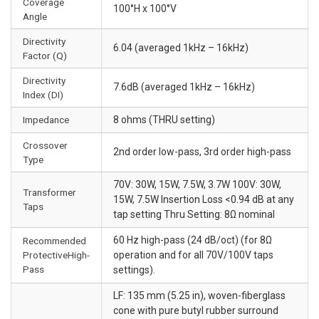
Coverage
100°H x 100°V
Angle
Directivity
6.04 (averaged 1kHz – 16kHz)
Factor (Q)
Directivity
7.6dB (averaged 1kHz – 16kHz)
Index (DI)
Impedance
8 ohms (THRU setting)
Crossover
2nd order low-pass, 3rd order high-pass
Type
70V: 30W, 15W, 7.5W, 3.7W 100V: 30W,
Transformer
15W, 7.5W Insertion Loss <0.94 dB at any
Taps
tap setting Thru Setting: 8Ω nominal
60 Hz high-pass (24 dB/oct) (for 8Ω
Recommended
ProtectiveHigh-
operation and for all 70V/100V taps
Pass
settings).
LF: 135 mm (5.25 in), woven-fiberglass
cone with pure butyl rubber surround