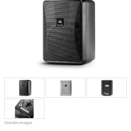
Langue/Région
Grandes images