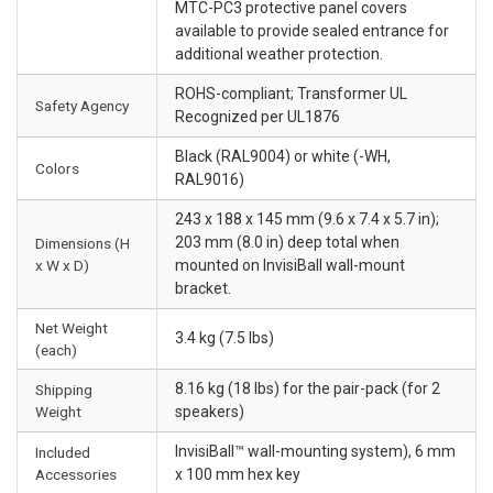
MTC-PC3 protective panel covers
available to provide sealed entrance for
additional weather protection.
ROHS-compliant; Transformer UL
Safety Agency
Recognized per UL1876
Black (RAL9004) or white (-WH,
Colors
RAL9016)
243 x 188 x 145 mm (9.6 x 7.4 x 5.7 in);
203 mm (8.0 in) deep total when
Dimensions (H
x W x D)
mounted on InvisiBall wall-mount
bracket.
Net Weight
3.4 kg (7.5 lbs)
(each)
8.16 kg (18 lbs) for the pair-pack (for 2
Shipping
Weight
speakers)
InvisiBall™ wall-mounting system), 6 mm
Included
Accessories
x 100 mm hex key