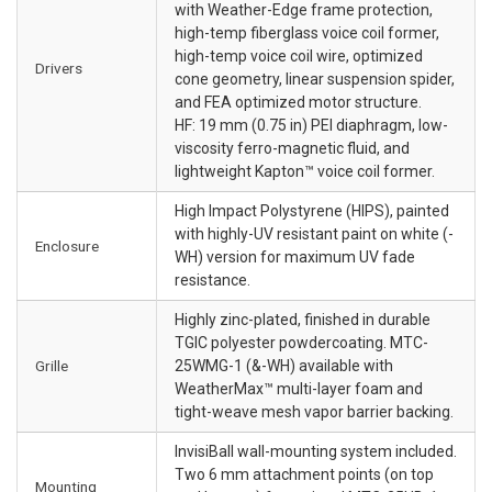
with Weather-Edge frame protection,
high-temp fiberglass voice coil former,
high-temp voice coil wire, optimized
Drivers
cone geometry, linear suspension spider,
and FEA optimized motor structure.
HF: 19 mm (0.75 in) PEI diaphragm, low-
viscosity ferro-magnetic fluid, and
lightweight Kapton™ voice coil former.
High Impact Polystyrene (HIPS), painted
with highly-UV resistant paint on white (-
Enclosure
WH) version for maximum UV fade
resistance.
Highly zinc-plated, finished in durable
TGIC polyester powdercoating. MTC-
Grille
25WMG-1 (&-WH) available with
WeatherMax™ multi-layer foam and
tight-weave mesh vapor barrier backing.
InvisiBall wall-mounting system included.
Two 6 mm attachment points (on top
Mounting