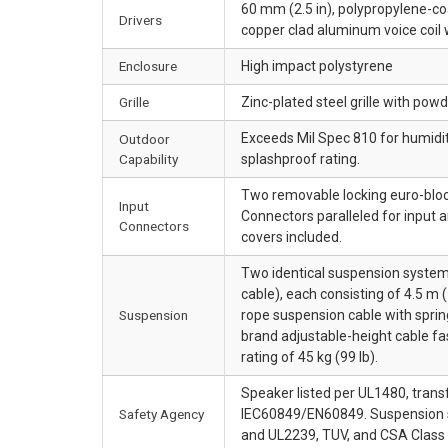
60 mm (2.5 in), polypropylene-co
Drivers
copper clad aluminum voice coil
Enclosure
High impact polystyrene
Grille
Zinc-plated steel grille with pow
Exceeds Mil Spec 810 for humidity
Outdoor
Capability
splashproof rating.
Two removable locking euro-bloc
Input
Connectors paralleled for input 
Connectors
covers included.
Two identical suspension system
cable), each consisting of 4.5 m 
Suspension
rope suspension cable with sprin
brand adjustable-height cable fas
rating of 45 kg (99 lb).
Speaker listed per UL1480, trans
Safety Agency
IEC60849/EN60849. Suspension s
and UL2239, TUV, and CSA Class