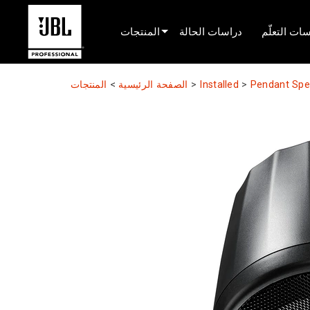
ات التعلّم
دراسات الحالة
المنتجات
محدد المنتج
Pendant Spe
>
Installed
>
الصفحة الرئيسية
>
المنتجات
صوت السينما
مثبّت
البث المباشر المحمول
EN 54
صوت الجولة
تسجيل والبث
المكونات
المنتجات المتوقفة