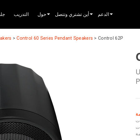
الدعم
أين تشتري وتتصل
حول
التدريب
جلس
دعم المنتج
العثور على موزع
innovation
akers
>
Control 60 Series Pendant Speakers
>
Control 62P
عدة على مدار الساعة
العثور على شريك تأجير
الأخبار
بوابة المستشارين
العثور على مركّب
history
U
البرامج
التحدث إلى المبيعات
P
البرنامج الثابت
التنزيلات
الضمان
ة
ت
تسجيل المنتج
ات
ة
الخدمة