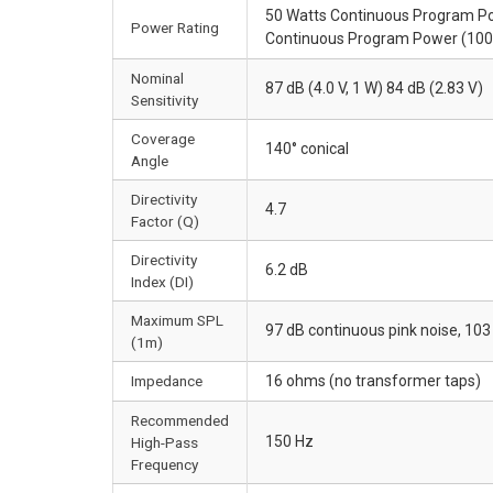
50 Watts Continuous Program Pow
Power Rating
Continuous Program Power (100 h
Nominal
87 dB (4.0 V, 1 W) 84 dB (2.83 V)
Sensitivity
Coverage
140° conical
Angle
Directivity
4.7
Factor (Q)
Directivity
6.2 dB
Index (DI)
Maximum SPL
97 dB continuous pink noise, 10
(1m)
Impedance
16 ohms (no transformer taps)
Recommended
150 Hz
High-Pass
Frequency