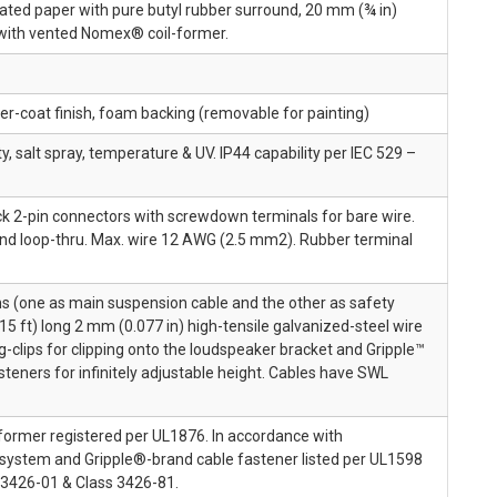
ated paper with pure butyl rubber surround, 20 mm (¾ in)
 with vented Nomex® coil-former.
der-coat finish, foam backing (removable for painting)
, salt spray, temperature & UV. IP44 capability per IEC 529 –
k 2-pin connectors with screwdown terminals for bare wire.
and loop-thru. Max. wire 12 AWG (2.5 mm2). Rubber terminal
s (one as main suspension cable and the other as safety
(15 ft) long 2 mm (0.077 in) high-tensile galvanized-steel wire
g-clips for clipping onto the loudspeaker bracket and Gripple™
teners for infinitely adjustable height. Cables have SWL
former registered per UL1876. In accordance with
ystem and Gripple®-brand cable fastener listed per UL1598
 3426-01 & Class 3426-81.