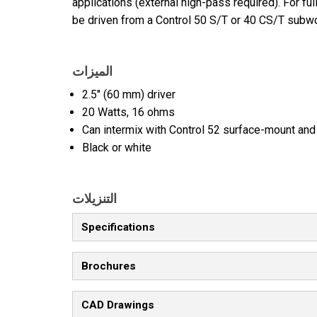
applications (external high-pass required). For f
be driven from a Control 50 S/T or 40 CS/T subwo
الميزات
2.5" (60 mm) driver
20 Watts, 16 ohms
Can intermix with Control 52 surface-mount and 
Black or white
التنزيلات
Specifications
Brochures
CAD Drawings