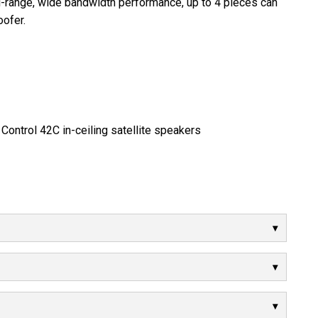
ull-range, wide bandwidth performance, up to 4 pieces can
ofer.
Control 42C in-ceiling satellite speakers