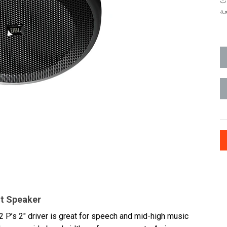
ت
عة
nt Speaker
62 P’s 2" driver is great for speech and mid-high music