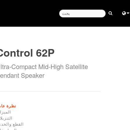
Engl
中
مركز المسا
Control 62P
日
ltra-Compact Mid-High Satellite
한
endant Speaker
نظرة عام
الميزا
التنزيل
القطع والخدم