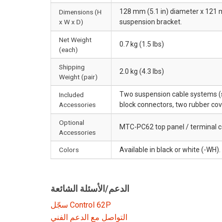
128 mm (5.1 in) diameter x 121 mm
Dimensions (H
x W x D)
suspension bracket.
Net Weight
0.7 kg (1.5 lbs)
(each)
Shipping
2.0 kg (4.3 lbs)
Weight (pair)
Two suspension cable systems (s
Included
Accessories
block connectors, two rubber cov
Optional
MTC-PC62 top panel / terminal 
Accessories
Colors
Available in black or white (-WH).
الدعم/الأسئلة الشائعة
سجّل Control 62P
التواصل مع الدعم الفني