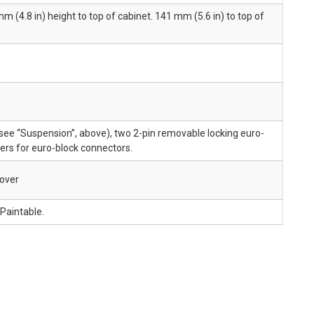
 (4.8 in) height to top of cabinet. 141 mm (5.6 in) to top of
ee “Suspension”, above), two 2-pin removable locking euro-
ers for euro-block connectors.
cover
 Paintable.