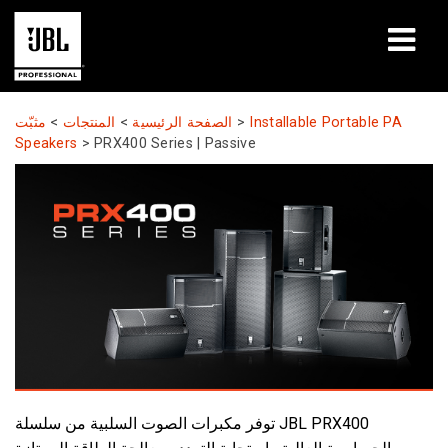
المنتجات
Installable Portable PA
>
الصفحة الرئيسية
>
المنتجات
>
مثبّت
Speakers
>
PRX400 Series | Passive
دراسات الحالة
جلسات التعلّم
التدريب
حول
أين تشتري وتتصل
الدعم
توفر مكبرات الصوت السلبية من سلسلة JBL PRX400