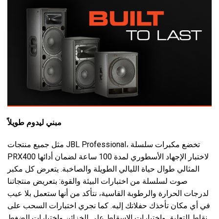
مبني ليدوم طويلاً
مثل جميع منتجات JBL Professional، تخضع مكبرات سلسلة
PRX400 لاختبار الإجهاد الأسطوري لمدة 100 ساعة لضمان أدائها
المثالي طوال حياة الليالي الطويلة والصاخبة. يتعرض كل مكبر
صوت لسلسلة من اختبارات البيئة والقوة: بتعريض منتجاتنا
لدرجات الحرارة والرطوبة القاسية، نتأكد من أنها ستعمل بلا عيب
في أي مكان تأخذك حفلاتك إليه. كما نجري اختبارات السحب على
نقاط التعليق واختبارات الإسقاط على الخزائن واختبارات الضغط