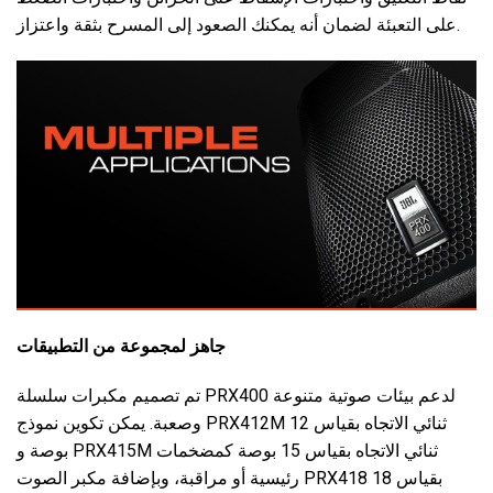
على التعبئة لضمان أنه يمكنك الصعود إلى المسرح بثقة واعتزاز.
جاهز لمجموعة من التطبيقات
تم تصميم مكبرات سلسلة PRX400 لدعم بيئات صوتية متنوعة
وصعبة. يمكن تكوين نموذج PRX412M ثنائي الاتجاه بقياس 12
بوصة و PRX415M ثنائي الاتجاه بقياس 15 بوصة كمضخمات
رئيسية أو مراقبة، وبإضافة مكبر الصوت PRX418 بقياس 18