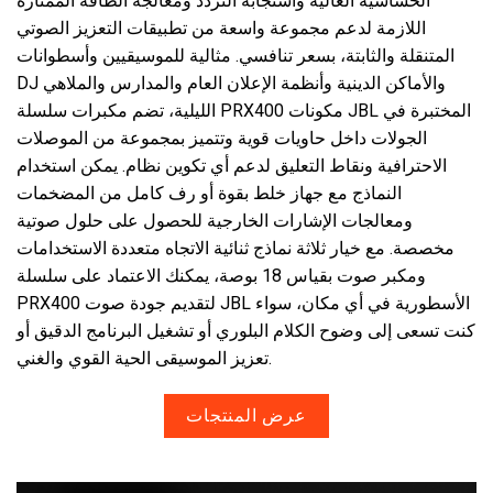
الحساسية العالية واستجابة التردد ومعالجة الطاقة الممتازة
اللازمة لدعم مجموعة واسعة من تطبيقات التعزيز الصوتي
المتنقلة والثابتة، بسعر تنافسي. مثالية للموسيقيين وأسطوانات
اللغة/المنطقة
DJ والأماكن الدينية وأنظمة الإعلان العام والمدارس والملاهي
الليلية، تضم مكبرات سلسلة PRX400 مكونات JBL المختبرة في
الجولات داخل حاويات قوية وتتميز بمجموعة من الموصلات
الاحترافية ونقاط التعليق لدعم أي تكوين نظام. يمكن استخدام
النماذج مع جهاز خلط بقوة أو رف كامل من المضخمات
ومعالجات الإشارات الخارجية للحصول على حلول صوتية
مخصصة. مع خيار ثلاثة نماذج ثنائية الاتجاه متعددة الاستخدامات
ومكبر صوت بقياس 18 بوصة، يمكنك الاعتماد على سلسلة
PRX400 لتقديم جودة صوت JBL الأسطورية في أي مكان، سواء
كنت تسعى إلى وضوح الكلام البلوري أو تشغيل البرنامج الدقيق أو
تعزيز الموسيقى الحية القوي والغني.
عرض المنتجات