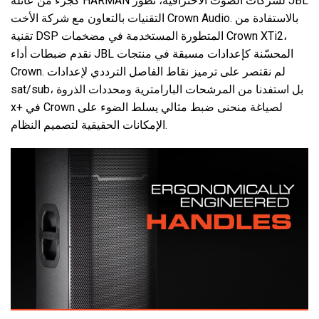
كجزء من عائلة HARMAN لشركات الصوت الاحترافية، تطور JBL
التقنيات بالتعاون مع شركة الأخت Crown Audio. بالاستفادة من
تقنية DSP المتطورة المستخدمة في مضخمات Crown XTi2،
نقدم ضبطات أداء JBL المحسّنة كإعدادات مسبقة في منتجات
Crown. لم نقتصر على ترميز نقاط الفاصل الترددي لإعدادات
sat/sub، بل استفدنا من المرشحات البارامترية ومحددات الذروة
x+ في Crown لصياغة منحنى ضبط مثالي يسلط الضوء على
الإمكانات الحقيقية لتصميم النظام.