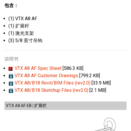
包含：
(1) VTX A8 AF
(1) 扩展杆
(1) 激光支架
(3) 5/8 英寸吊钩
说明书
VTX A8 AF Spec Sheet
[586.3 KB]
VTX A8 AF Customer Drawings
[799.2 KB]
VTX A8/B18 Revit/BIM Files (rev2.0)
[33.9 MB]
VTX A8/B18 Sketchup Files (rev2.0)
[2.1 MB]
VTX A8 AF EB | 扩展栏