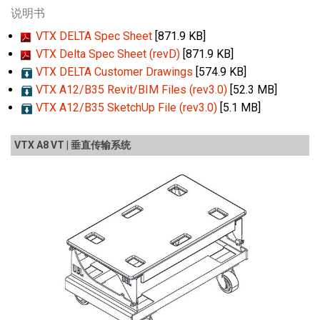
说明书
VTX DELTA Spec Sheet
[871.9 KB]
VTX Delta Spec Sheet (revD)
[871.9 KB]
VTX DELTA Customer Drawings
[574.9 KB]
VTX A12/B35 Revit/BIM Files (rev3.0)
[52.3 MB]
VTX A12/B35 SketchUp File (rev3.0)
[5.1 MB]
VTX A8 VT | 垂直传输系统