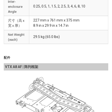
Inter-
0.25, 0.5, 1, 1.5, 2, 2.5, 3, 4, 6, 8, 10
enclosure
Angle
227 mm x 761 mm x 375 mm
尺寸（高 x
宽 x 厚）
8.9 in x 29.9 in x 14.7 in
Net Weight
29.5 kg (65.0 lbs)
(each)
配件
VTX A8 AF | 阵列框架