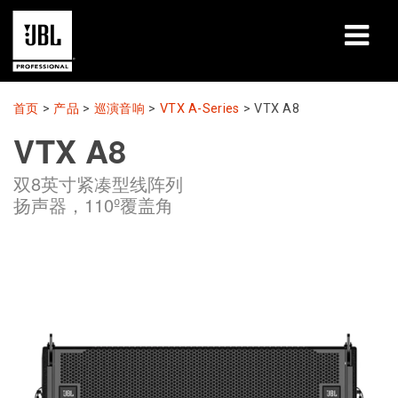
产品
首页
>
产品
>
巡演音响
>
VTX A-Series
>
VTX A8
VTX A8
案例研究
双8英寸紧凑型线阵列
学习课程
扬声器，110º覆盖角
培训
关于
哪里购买和连接
支持