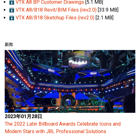
VTX A8 BP Customer Drawings
[5.1 MB]
VTX A8/B18 Revit/BIM Files (rev2.0)
[33.9 MB]
VTX A8/B18 Sketchup Files (rev2.0)
[2.1 MB]
新闻
2023年01月28日
The 2022 Latin Billboard Awards Celebrate Icons and
Modern Stars with JBL Professional Solutions