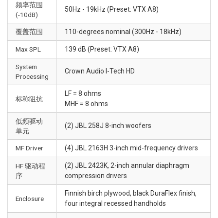
频率范围
50Hz - 19kHz (Preset: VTX A8)
(-10dB)
覆盖范围
110-degrees nominal (300Hz - 18kHz)
Max SPL
139 dB (Preset: VTX A8)
System
Crown Audio I-Tech HD
Processing
LF = 8 ohms
标称阻抗
MHF = 8 ohms
低频驱动
(2) JBL 258J 8-inch woofers
单元
MF Driver
(4) JBL 2163H 3-inch mid-frequency drivers
(2) JBL 2423K, 2-inch annular diaphragm
HF 驱动程
序
compression drivers
Finnish birch plywood, black DuraFlex finish,
Enclosure
four integral recessed handholds