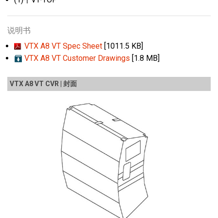
说明书
VTX A8 VT Spec Sheet
[1011.5 KB]
VTX A8 VT Customer Drawings
[1.8 MB]
VTX A8 VT CVR | 封面