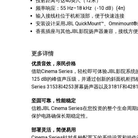
投射距离可达40英尺（12米）
频率响应：55 Hz–18 kHz（-10 dB）(4π)
输入接线柱位于机柜顶部，便于快速连接
安装设计采用JBL QuickMount™、Omnimount®或
香蕉插座与其他JBL影院扬声器兼容，接线方便
更多详情
优质音效，亲民价格
借助Cinema Series，轻松即可体验JBL影院系统
125 dB的峰值声压级，并通过创新的斜面机柜挡板设计
Series 3153和4253屏幕扬声器以及3181F
坚固可靠，性能稳定
信赖JBL Cinema Series在您投资的整
保护电路确保长期稳定性。
部署灵活，简便易用
Cinema Series针对多种配置下的系统设