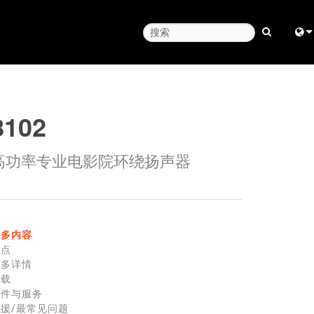
Engl
中
8102
Fra
高功率专业电影院环绕扬声器
日
ខ្មែរ
ربي
更多内容
Deu
特点
更多详情
Esp
下载
零件与服务
Bah
援/最常见问题