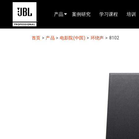
产品
案例研究
学习课程
培训
产品选择器
首页
>
产品
>
电影院(中国)
>
环绕声
>
8102
电影院(中国)
娱乐音响
已安装
现场便携式音响
EN 54
巡演音响
录音与广播
组件