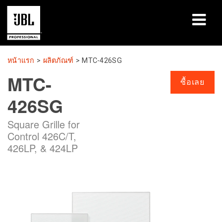
ผลิตภัณฑ์
หน้าแรก
>
ผลิตภัณฑ์
>
MTC-426SG
MTC-
กรณีศึกษา
ซื้อเลย
426SG
เซสชันการเรียนรู้
Square Grille for
การฝึกอบรม
Control 426C/T,
426LP, & 424LP
เกี่ยวกับ
ที่ซื้อและเชื่อมต่อ
การสนับสนุน