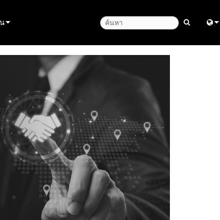
ุน
นผลิตภัณฑ์
Engl
หลือตลอด 24 ชั่วโมง
中
รึกษา
Fra
日
ខ្មែរ
หลด
ربي
ัน
Deu
ียนผลิตภัณฑ์
Esp
Bah