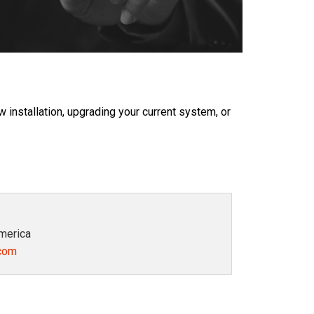
Ital
ภา
Tiế
Dan
 installation, upgrading your current system, or
Ελλ
Pols
Por
Sve
America
한
.com