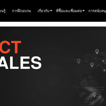
นรู้
การฝึกอบรม
เกี่ยวกับ
ที่ซื้อและเชื่อมต่อ
การสนับสน
innovation
ค้นหาตัวแทนจำหน่าย
การสนับสนุ
ข่าว
ค้นหาพันธมิตรเช่า
ศูนย์ช่วยเ
CT
history
ค้นหาผู้ติดตั้ง
พอร์ทัลที่ป
ALES
พูดคุยกับฝ่ายขาย
ซอฟต์แวร์
เฟิร์มแวร์
การดาวน์โ
การรับประก
การลงทะเบ
บริการ