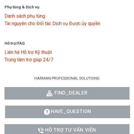
Phụ tùng & Dịch vụ
Danh sách phụ tùng
Tài nguyên cho Đối tác Dịch vụ Được ủy quyền
Hỗ trợ/FAQ
Liên hệ Hỗ trợ Kỹ thuật
Trung tâm trợ giúp 24/7
HARMAN PROFESSIONAL SOLUTIONS:
FIND_DEALER
HAVE_QUESTION
HỖ TRỢ TƯ VẤN VIÊN