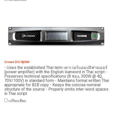
Crown DCi 8|300
- Uses the established Thai term เพาเวอร์แอมปลิฟายเออร์
(power amplifier) with the English loanword in Thai script -
Preserves technical specifications (8 ช่อง, 300W @ 4Ω,
70V/100V) in standard form - Maintains formal written Thai
appropriate for B2B copy - Keeps the concise nominal
structure of the source - Properly omits inter-word spaces
in Thai script
เปรียบเทียบ